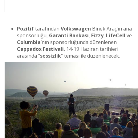
Pozitif
tarafından
Volkswagen
Binek Araç’ın ana
sponsorluğu,
Garanti
Bankası
,
Fizzy
,
Li
f
eCell
ve
Columbia
’nın sponsorluğunda düzenlenen
Cappadox
Festivali
, 14-19 Haziran tarihleri
arasında “
sessizlik
” teması ile düzenlenecek.