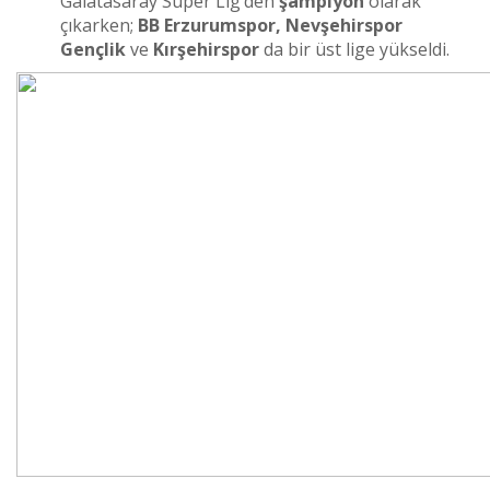
Galatasaray Süper Lig’den
şampiyon
olarak
çıkarken;
BB Erzurumspor, Nevşehirspor
Gençlik
ve
Kırşehirspor
da bir üst lige yükseldi.