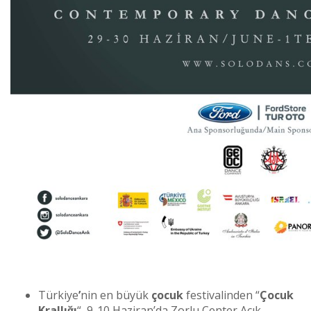
Türkiye
’
nin en büyük
çocuk
festivalinden “
Çocuk
Krallığı
“, 9-10 Haziran’da Zorlu Center Açık