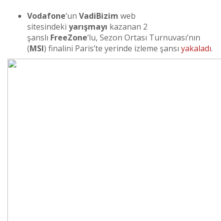
Vodafone
‘un
VadiBizim
web
sitesindeki
yarışmayı
kazanan 2
şanslı
FreeZone
‘lu, Sezon Ortası Turnuvası’nın
(
MSI
) finalini Paris’te yerinde izleme şansı
yakaladı
.