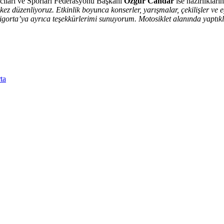
cıları ve Sporları Federasyonu Başkanı
Özgür Candar
ise hazırlıkları
i kez düzenliyoruz. Etkinlik boyunca konserler, yarışmalar, çekilişler ve 
igorta’ya ayrıca teşekkürlerimi sunuyorum. Motosiklet alanında yaptıkla
ta