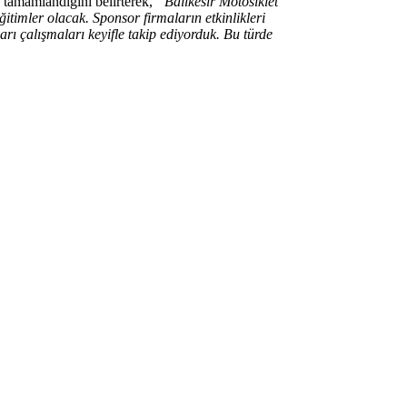
n tamamlandığını belirterek,
“Balıkesir Motosiklet
eğitimler olacak. Sponsor firmaların etkinlikleri
rı çalışmaları keyifle takip ediyorduk. Bu türde