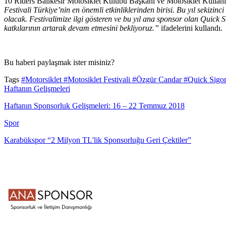
10 Riders Balıkesir Motosiklet Kulübü Başkanı ve Motosiklet Kullanı
Festivali Türkiye’nin en önemli etkinliklerinden birisi. Bu yıl sekizinc
olacak. Festivalimize ilgi gösteren ve bu yıl ana sponsor olan Quick S
katkılarının artarak devam etmesini bekliyoruz.”
ifadelerini kullandı.
Bu haberi paylaşmak ister misiniz?
Tags
#Motorsiklet
#Motosiklet Festivali
#Özgür Candar
#Quick Sigor
Haftanın Gelişmeleri
Haftanın Sponsorluk Gelişmeleri: 16 – 22 Temmuz 2018
Spor
Karabükspor “2 Milyon TL'lik Sponsorluğu Geri Çektiler”