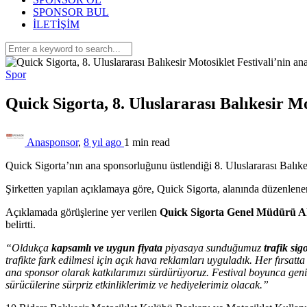
SPONSOR BUL
İLETİŞİM
Spor
Quick Sigorta, 8. Uluslararası Balıkesir Mo
Anasponsor
,
8 yıl ago
1 min
read
Quick Sigorta’nın ana sponsorluğunu üstlendiği 8. Uluslararası Balıke
Şirketten yapılan açıklamaya göre, Quick Sigorta, alanında düzenlenen
Açıklamada görüşlerine yer verilen
Quick Sigorta Genel Müdürü A
belirtti.
“Oldukça
kapsamlı ve uygun fiyata
piyasaya sunduğumuz
trafik sig
trafikte fark edilmesi için açık hava reklamları uyguladık. Her fırsatta
ana sponsor olarak katkılarımızı sürdürüyoruz. Festival boyunca geni
sürücülerine sürpriz etkinliklerimiz ve hediyelerimiz olacak.”