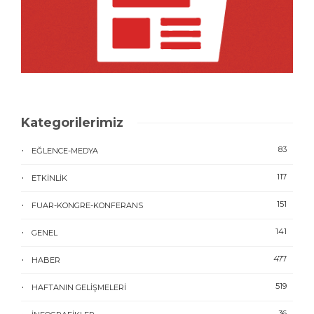
Kategorilerimiz
83
EĞLENCE-MEDYA
117
ETKINLIK
151
FUAR-KONGRE-KONFERANS
141
GENEL
477
HABER
519
HAFTANIN GELIŞMELERI
36