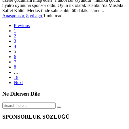
üzerie çocuklara hitap eden “Futbol Bir Oyundur” müzikli çocuk
tiyatro oyununa sponsor oldu. Oyun ilk olarak İstanbul’da Mustafa
Saffet Kültür Merkezi’nde sahne aldı. 60 dakika süren...
Anasponsor
,
8 yıl ago
1 min
read
Previous
1
2
3
4
5
6
7
8
…
18
Next
Ne Dilersen Dile
SPONSORLUK SÖZLÜĞÜ