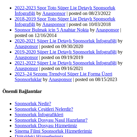
2022-2023 Spor Toto Süper Lig Detaylı Sponsorluk
İnfografiği
by
Anasponsor
|
posted on 08/23/2022
2018-2019 Spor Toto Süper Lig Detaylı Sponsorluk
İnfografiği
by
Anasponsor
|
posted on 10/03/2018
Sponsor Bulmak için 5 Anahtar Nokta
by
Anasponsor
|
posted on 12/16/2014
2020-2021 Süper Lig Detaylı Sponsorluk İnfografiği
by
Anasponsor
|
posted on 09/30/2020
2019-2020 Süper Lig Detaylı Sponsorluk İnfografiği
by
Anasponsor
|
posted on 09/19/2019
2021-2022 Süper Lig Detaylı Sponsorluk İnfografiği
by
Anasponsor
|
posted on 09/16/2021
2023–24 Sezonu Trendyol Süper Lig Forma Üzeri
Sponsorluklar
by
Anasponsor
|
posted on 08/15/2023
Önemli Bağlantılar
Sponsorluk Nedir?
Sponsorluk Çeşitleri Nelerdir?
Sponsorluk İnfografikleri
Sponsorluk Dosyası Nasıl Hazırlanır?
Sponsorluk Dosyası Hizmetimiz
Sinema Filmi Sponsorluk Hizmetlerimiz
Dijitaldeki Hizmetlerimiz