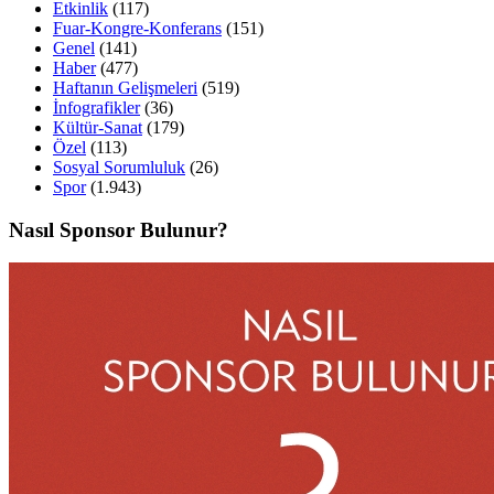
Etkinlik
(117)
Fuar-Kongre-Konferans
(151)
Genel
(141)
Haber
(477)
Haftanın Gelişmeleri
(519)
İnfografikler
(36)
Kültür-Sanat
(179)
Özel
(113)
Sosyal Sorumluluk
(26)
Spor
(1.943)
Nasıl Sponsor Bulunur?