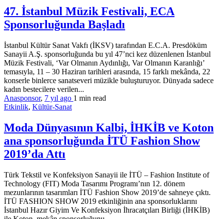
47. İstanbul Müzik Festivali, ECA
Sponsorluğunda Başladı
İstanbul Kültür Sanat Vakfı (İKSV) tarafından E.C.A. Presdöküm
Sanayii A.Ş. sponsorluğunda bu yıl 47’nci kez düzenlenen İstanbul
Müzik Festivali, ‘Var Olmanın Aydınlığı, Var Olmanın Karanlığı’
temasıyla, 11 – 30 Haziran tarihleri arasında, 15 farklı mekânda, 22
konserle binlerce sanatseveri müzikle buluşturuyor. Dünyada sadece
kadın bestecilere verilen...
Anasponsor
,
7 yıl ago
1 min
read
Etkinlik
,
Kültür-Sanat
Moda Dünyasının Kalbi, İHKİB ve Koton
ana sponsorluğunda İTÜ Fashion Show
2019’da Attı
Türk Tekstil ve Konfeksiyon Sanayii ile İTÜ – Fashion Institute of
Technology (FIT) Moda Tasarımı Programı’nın 12. dönem
mezunlarının tasarımları İTÜ Fashion Show 2019’de sahneye çıktı.
İTÜ FASHION SHOW 2019 etkinliğinin ana sponsorluklarını
İstanbul Hazır Giyim Ve Konfeksiyon İhracatçıları Birliği (İHKİB)
ile Koton, mekân sponsorluğunu...