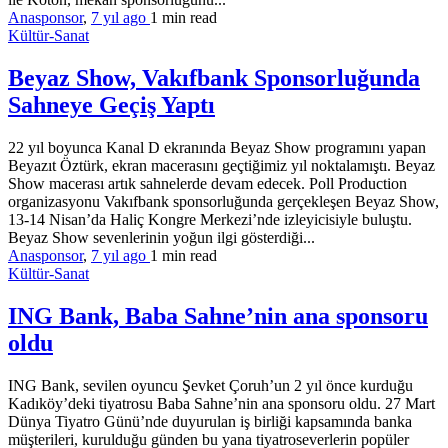
Anasponsor
,
7 yıl ago
1 min
read
Kültür-Sanat
Beyaz Show, Vakıfbank Sponsorluğunda
Sahneye Geçiş Yaptı
22 yıl boyunca Kanal D ekranında Beyaz Show programını yapan
Beyazıt Öztürk, ekran macerasını geçtiğimiz yıl noktalamıştı. Beyaz
Show macerası artık sahnelerde devam edecek. Poll Production
organizasyonu Vakıfbank sponsorluğunda gerçekleşen Beyaz Show,
13-14 Nisan’da Haliç Kongre Merkezi’nde izleyicisiyle buluştu.
Beyaz Show sevenlerinin yoğun ilgi gösterdiği...
Anasponsor
,
7 yıl ago
1 min
read
Kültür-Sanat
ING Bank, Baba Sahne’nin ana sponsoru
oldu
ING Bank, sevilen oyuncu Şevket Çoruh’un 2 yıl önce kurduğu
Kadıköy’deki tiyatrosu Baba Sahne’nin ana sponsoru oldu. 27 Mart
Dünya Tiyatro Günü’nde duyurulan iş birliği kapsamında banka
müşterileri, kurulduğu günden bu yana tiyatroseverlerin popüler