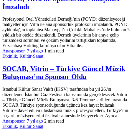
İmzaladı
Profesyonel Otel Yöneticileri Derneği’nin (POYD) düzenleyeceği
faaliyetler için Vitra ile ana sponsorluk protokolü imzalandı. POYD
aylık olağan toplantısı Manavgat’ın Çolaklı Mahallesi’nde bulunan 5
yıldızlı bir otelde düzenlendi. Dernek üyelerinin bir araya gelip
turizmdeki sorunları ve çözüm yollarını tartıştıkları toplantıda,
Eczacıbaşı Holding kuruluşu olan Vitra ile...
Anasponsor
,
7 yıl ago
1 min
read
Etkinlik
,
Kültür-Sanat
SOCAR, Vitrin – Türkiye Güncel Müzik
Buluşması’na Sponsor Oldu
İstanbul Kültür Sanat Vakfı (İKSV) tarafından bu yıl 26.’sı
düzenlenen İstanbul Caz Festivali kapsamında gerçekleşecek Vitrin
– Türkiye Güncel Müzik Buluşması, 3-6 Temmuz tarihleri arasında
SOCAR Türkiye sponsorluğunda üçüncü kez hayat bulacak.
Vitrin’e davet edilen uluslararası müzik profesyonelleri, Türkiye’nin
başarılı müzisyenlerini festival sahnesinde izleyecekler. Ayrıca...
Anasponsor
,
7 yıl ago
2 min
read
Etkinlik
,
Kültür-Sanat