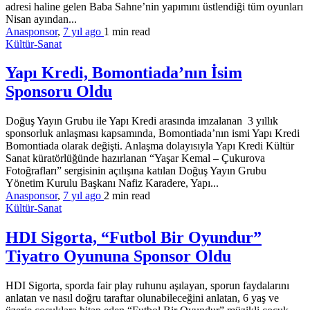
adresi haline gelen Baba Sahne’nin yapımını üstlendiği tüm oyunları
Nisan ayından...
Anasponsor
,
7 yıl ago
1 min
read
Kültür-Sanat
Yapı Kredi, Bomontiada’nın İsim
Sponsoru Oldu
Doğuş Yayın Grubu ile Yapı Kredi arasında imzalanan 3 yıllık
sponsorluk anlaşması kapsamında, Bomontiada’nın ismi Yapı Kredi
Bomontiada olarak değişti. Anlaşma dolayısıyla Yapı Kredi Kültür
Sanat küratörlüğünde hazırlanan “Yaşar Kemal – Çukurova
Fotoğrafları” sergisinin açılışına katılan Doğuş Yayın Grubu
Yönetim Kurulu Başkanı Nafiz Karadere, Yapı...
Anasponsor
,
7 yıl ago
2 min
read
Kültür-Sanat
HDI Sigorta, “Futbol Bir Oyundur”
Tiyatro Oyununa Sponsor Oldu
HDI Sigorta, sporda fair play ruhunu aşılayan, sporun faydalarını
anlatan ve nasıl doğru taraftar olunabileceğini anlatan, 6 yaş ve