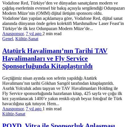
Vodafone Red, Türkiye’den ve dünyadan sanatçıların modern ve
çağdaş eserlerinin evrensel bir bakış açısıyla sergilendiği Odunpazarı
Modern Müze’nin (OMM) dijital iletişim sponsoru oldu.
Vodafone’dan yapılan açıklamaya göre, Vodafone Red, dijital sanat
alanında dünyanın önde gelen kolektifi Marshmallow Laser Feast’in
Türkiye’de ilk kez Odunpazarı Modern Müze’de...
Anasponsor
,
7 yıl ago
2 min
read
Genel
,
Kültür-Sanat
Atatürk Havalimanı’nın Tarihi TAV
Havalimanları ve Fly Service
Sponsorluğunda Kitaplaştırıldı
Geçtiğimiz nisan ayında son seferin yapıldığı Atatürk
Havalimanı’nın tarihi Gökhan Sarıgöl tarafından kitaplaştırıldı.
Asırlık Yolculuk adını taşıyan ve TAV Havalimanları Holding ile
Fly Service sponsorluğunda hazırlanan kitap, 425 sayfa ve çoğu ilk
kez yayınlanacak 1400’e yakın renkli-siyah beyaz fotoğraf ile Türk
havacılığına ışık tutuyor. Hem...
Anasponsor
,
7 yıl ago
1 min
read
Kültür-Sanat
POYD, Vitra ile Sponsorluk Anlaşması