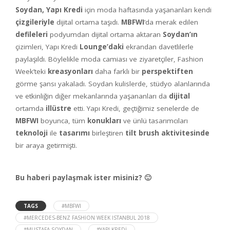
Soydan, Yapı Kredi
için moda haftasında yaşananları kendi
çizgileriyle
dijital ortama taşıdı.
MBFWI
’da merak edilen
defileleri
podyumdan dijital ortama aktaran
Soydan’ın
çizimleri, Yapı Kredi
Lounge’daki
ekrandan davetlilerle
paylaşıldı. Böylelikle moda camiası ve ziyaretçiler, Fashion
Week’teki
kreasyonları
daha farklı bir
perspektiften
görme şansı yakaladı. Soydan kulislerde, stüdyo alanlarında
ve etkinliğin diğer mekanlarında yaşananları da
dijital
ortamda
illüstre
etti. Yapı Kredi, geçtiğimiz senelerde de
MBFWI
boyunca, tüm
konukları
ve ünlü tasarımcıları
teknoloji
ile
tasarımı
birleştiren
tilt brush aktivitesinde
bir araya getirmişti.
Bu haberi paylaşmak ister misiniz? 🙂
TAGS
#MBFWI
#MERCEDES-BENZ FASHION WEEK ISTANBUL 2018
#MUSTAFA SOYDAN
#YAPI KREDI