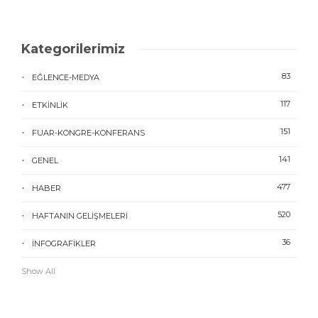
Kategorilerimiz
83
EĞLENCE-MEDYA
117
ETKINLIK
151
FUAR-KONGRE-KONFERANS
141
GENEL
477
HABER
520
HAFTANIN GELIŞMELERI
36
İNFOGRAFIKLER
Show All