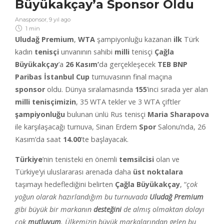
Büyükakçay’a Sponsor Oldu
Anasponsor
,
9 yıl ago
1 min
Uludağ Premium
,
WTA
şampiyonluğu kazanan
ilk
Türk
kadın
tenisçi
unvanının sahibi
milli
tenisçi
Çağla
Büyükakçay
’a
26 Kasım’
da gerçekleşecek
TEB BNP
Paribas İstanbul Cup
turnuvasının final maçına
sponsor
oldu. Dünya sıralamasında
155
’inci sırada yer alan
milli tenisçimizin
, 35 WTA tekler ve 3 WTA çiftler
şampiyonluğu
bulunan ünlü Rus tenisçi
Maria Sharapova
ile karşılaşacağı turnuva, Sinan Erdem
Spor
Salonu’nda, 26
Kasım’da saat
14.00
’te başlayacak.
Türkiye
’nin tenisteki en önemli
temsilcisi
olan ve
Türkiye’yi uluslararası arenada daha
üst noktalara
taşımayı hedeflediğini belirten
Çağla Büyükakçay
, “
çok
yoğun olarak hazırlandığım bu turnuvada
Uludağ Premium
gibi büyük bir markanın
desteğini
de almış olmaktan dolayı
çok
mutluyum
. Ülkemizin büyük markalarından gelen bu