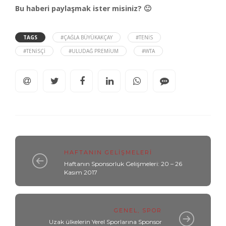
Bu haberi paylaşmak ister misiniz? 🙂
TAGS
#ÇAĞLA BÜYÜKAKÇAY
#TENIS
#TENISÇI
#ULUDAĞ PREMIUM
#WTA
HAFTANIN GELIŞMELERI
Haftanın Sponsorluk Gelişmeleri: 20 – 26
Kasım 2017
GENEL
,
SPOR
Uzak ülkelerin Yerel Sporlarına Sponsor