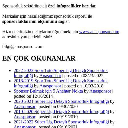
Sponsorluk sektörüne ait özel
infografikler
hazırlar.
Markalar için hazırladığımız sponsorluk raporu ile
sponsorluklarının ölçümünü
sağlar.
Hizmetlerimizin detaylarını öğrenmek için
www.anasponsor.com
adresini ziyaret edebilirsiniz.
bilgi@anasponsor.com
EN ÇOK OKUNANLAR
2022-2023 Spor Toto Süper Lig Detaylı Sponsorluk
İnfografiği
by
Anasponsor
|
posted on 08/23/2022
2018-2019 Spor Toto Süper Lig Detaylı Sponsorluk
İnfografiği
by
Anasponsor
|
posted on 10/03/2018
Sponsor Bulmak için 5 Anahtar Nokta
by
Anasponsor
|
posted on 12/16/2014
2020-2021 Süper Lig Detaylı Sponsorluk İnfografiği
by
Anasponsor
|
posted on 09/30/2020
2019-2020 Süper Lig Detaylı Sponsorluk İnfografiği
by
Anasponsor
|
posted on 09/19/2019
2021-2022 Süper Lig Detaylı Sponsorluk İnfografiği
by
Anasponsor
|
posted on 09/16/2021