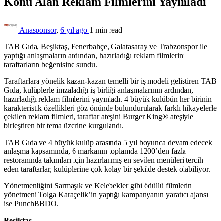
Konu Alan Reklam Filmlerini Yayınladı
Anasponsor
,
6 yıl ago
1 min
read
TAB Gıda, Beşiktaş, Fenerbahçe, Galatasaray ve Trabzonspor ile
yaptığı anlaşmaların ardından, hazırladığı reklam filmlerini
taraftarların beğenisine sundu.
Taraftarlara yönelik kazan-kazan temelli bir iş modeli geliştiren TAB
Gıda, kulüplerle imzaladığı iş birliği anlaşmalarının ardından,
hazırladığı reklam filmlerini yayınladı. 4 büyük kulübün her birinin
karakteristik özellikleri göz önünde bulundurularak farklı hikayelerle
çekilen reklam filmleri, taraftar ateşini Burger King® ateşiyle
birleştiren bir tema üzerine kurgulandı.
TAB Gıda ve 4 büyük kulüp arasında 5 yıl boyunca devam edecek
anlaşma kapsamında, 6 markanın toplamda 1200’den fazla
restoranında takımları için hazırlanmış en sevilen menüleri tercih
eden taraftarlar, kulüplerine çok kolay bir şekilde destek olabiliyor.
Yönetmenliğini Sarmaşık ve Kelebekler gibi ödüllü filmlerin
yönetmeni Tolga Karaçelik’in yaptığı kampanyanın yaratıcı ajansı
ise PunchBBDO.
Beşiktaş