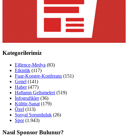
Kategorilerimiz
Eğlence-Medya
(83)
Etkinlik
(117)
Fuar-Kongre-Konferans
(151)
Genel
(141)
Haber
(477)
Haftanın Gelişmeleri
(519)
İnfografikler
(36)
Kültür-Sanat
(179)
Özel
(113)
Sosyal Sorumluluk
(26)
Spor
(1.943)
Nasıl Sponsor Bulunur?