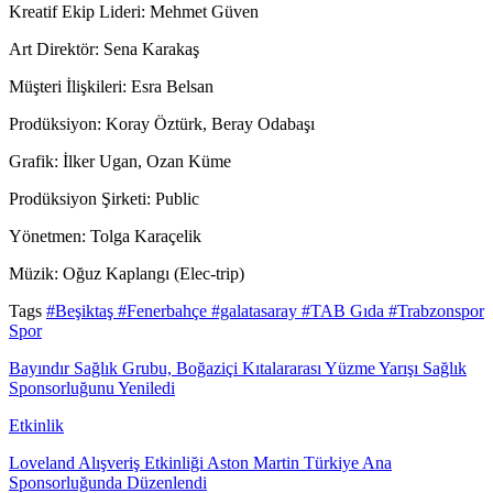
Kreatif Ekip Lideri: Mehmet Güven
Art Direktör: Sena Karakaş
Müşteri İlişkileri: Esra Belsan
Prodüksiyon: Koray Öztürk, Beray Odabaşı
Grafik: İlker Ugan, Ozan Küme
Prodüksiyon Şirketi: Public
Yönetmen: Tolga Karaçelik
Müzik: Oğuz Kaplangı (Elec-trip)
Tags
#Beşiktaş
#Fenerbahçe
#galatasaray
#TAB Gıda
#Trabzonspor
Spor
Bayındır Sağlık Grubu, Boğaziçi Kıtalararası Yüzme Yarışı Sağlık
Sponsorluğunu Yeniledi
Etkinlik
Loveland Alışveriş Etkinliği Aston Martin Türkiye Ana
Sponsorluğunda Düzenlendi