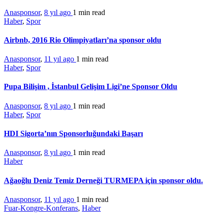
Anasponsor
,
8 yıl ago
1 min
read
Haber
,
Spor
Airbnb, 2016 Rio Olimpiyatları’na sponsor oldu
Anasponsor
,
11 yıl ago
1 min
read
Haber
,
Spor
Pupa Bilişim , İstanbul Gelişim Ligi’ne Sponsor Oldu
Anasponsor
,
8 yıl ago
1 min
read
Haber
,
Spor
HDI Sigorta’nın Sponsorluğundaki Başarı
Anasponsor
,
8 yıl ago
1 min
read
Haber
Ağaoğlu Deniz Temiz Derneği TURMEPA için sponsor oldu.
Anasponsor
,
11 yıl ago
1 min
read
Fuar-Kongre-Konferans
,
Haber