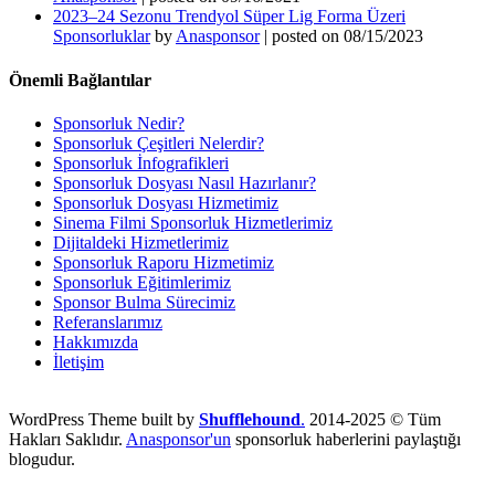
2023–24 Sezonu Trendyol Süper Lig Forma Üzeri
Sponsorluklar
by
Anasponsor
|
posted on 08/15/2023
Önemli Bağlantılar
Sponsorluk Nedir?
Sponsorluk Çeşitleri Nelerdir?
Sponsorluk İnfografikleri
Sponsorluk Dosyası Nasıl Hazırlanır?
Sponsorluk Dosyası Hizmetimiz
Sinema Filmi Sponsorluk Hizmetlerimiz
Dijitaldeki Hizmetlerimiz
Sponsorluk Raporu Hizmetimiz
Sponsorluk Eğitimlerimiz
Sponsor Bulma Sürecimiz
Referanslarımız
Hakkımızda
İletişim
WordPress Theme built by
Shufflehound
.
2014-2025 © Tüm
Hakları Saklıdır.
Anasponsor'un
sponsorluk haberlerini paylaştığı
blogudur.