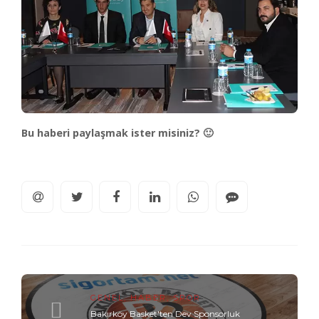
Bu haberi paylaşmak ister misiniz? 🙂
GENEL
,
HABER
,
SPOR
Bakırköy Basket'ten Dev Sponsorluk