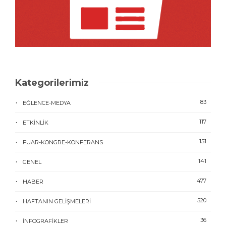
Kategorilerimiz
83
EĞLENCE-MEDYA
117
ETKINLIK
151
FUAR-KONGRE-KONFERANS
141
GENEL
477
HABER
520
HAFTANIN GELIŞMELERI
36
İNFOGRAFIKLER