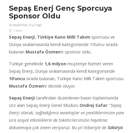
Sepaş Enerj Genç Sporcuya
Sponsor Oldu
Anasponsor
,
9 yıl ago
1 min
Sepaş Enerji
,
Türkiye Kano Milli Takım
sporcusu ve
Dünya sıralamasında kendi kategorisinde 10’uncu sırada
bulunan
Mustafa Özmen
’e sponsor oldu.
Türkiye genelinde
1,6 milyon
müşteriye hizmet veren
Sepaş Enerji, Dünya sıralamasında kendi kategorisinde
10’uncu
sırada bulunan, Türkiye Kano Milli Takım sporcusu
Mustafa Özmen
’e destek oluyor.
Sepaş Enerji
tarafından düzenlenen basın toplantısında
söz alan Sepaş Enerji Genel Müdürü
Ondrej Safar
: “
Sepaş
Enerji olarak, sağladığımız avantajlar ve yeniliklerimizin yanı
sıra sosyal etkinliklerle de tüketicilerimizin hayatına
dokunmaya çok önem veriyoruz. Bu yıl itibariyle de
Sakarya