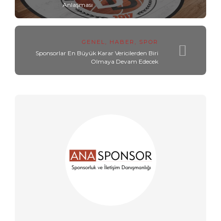
Anlaşması
GENEL
,
HABER
,
SPOR
Sponsorlar En Büyük Karar Vericilerden Biri
Olmaya Devam Edecek