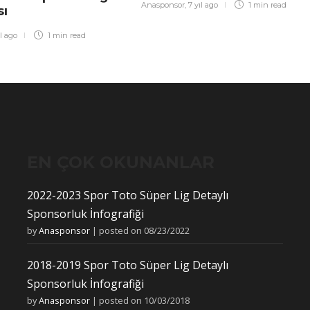
Anasponsor
,
7 yıl ago
1 min
read
sı
ıl ago
1 min
read
EN ÇOK OKUNANLAR
2022-2023 Spor Toto Süper Lig Detaylı
Sponsorluk İnfografiği
by
Anasponsor
|
posted on 08/23/2022
2018-2019 Spor Toto Süper Lig Detaylı
Sponsorluk İnfografiği
by
Anasponsor
|
posted on 10/03/2018