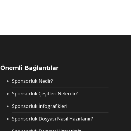
Anasponsor
,
8 yıl ago
Anlaşma Askıya Alındı!
Anasponsor
,
2 yıl ago
6 min
read
Önemli Bağlantılar
Sponsorluk Nedir?
Sponsorluk Çeşitleri Nelerdir?
Sponsorluk İnfografikleri
Sponsorluk Dosyası Nasıl Hazırlanır?