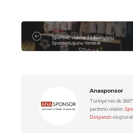
SPOR
Sportive, Yüzme Federasyonu
Sponsorluğunu Yeniledi
Anasponsor
Türkiye'nin ilk 360
yardımcı olalım.
Spo
Dosyanızı
oluştural