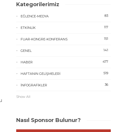
Kategorilerimiz
83
EĞLENCE-MEDYA
117
ETKINLIK
151
FUAR-KONGRE-KONFERANS
141
GENEL
477
HABER
519
HAFTANIN GELIŞMELERI
36
İNFOGRAFIKLER
Show All
u
Nasıl Sponsor Bulunur?