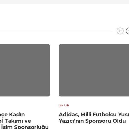
SPOR
çe Kadın
Adidas, Milli Futbolcu Yus
l Takımı ve
Yazıcı’nın Sponsoru Oldu
 İsim Sponsorluğu