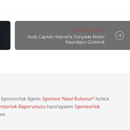
EĞLENCE-MEDYA
Audi, Captain Marvel’a Dünyada Neleri
Kaçırdığını Gösterdi
° Sponsorluk Ajansı.
Sponsor Nasıl Bulunur?
hızlıca
nsorluk Raporunuzu
hazırlayalım.
Sponsorluk
ım.