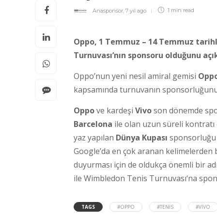
Anasponsor
,
7 yıl ago
1 min
read
Oppo, 1 Temmuz – 14 Temmuz tarihl
Turnuvası’nın sponsoru olduğunu açık
Oppo’nun yeni nesil amiral gemisi
Oppo
kapsamında turnuvanın sponsorluğunu 
Oppo
ve kardeşi
Vivo
son dönemde spor 
Barcelona
ile olan uzun süreli kontratı
yaz yapılan
Dünya Kupası
sponsorluğu i
Google’da en çok aranan kelimelerden b
duyurması için de oldukça önemli bir a
ile Wimbledon Tenis Turnuvası‘na spons
TAGS
#OPPO
#TENIS
#VIVO