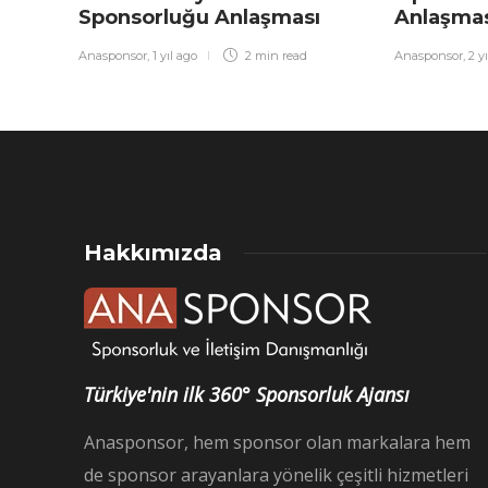
Sponsorluğu Anlaşması
Anlaşma
Anasponsor
,
1 yıl ago
2 min
read
Anasponsor
,
2 y
Hakkımızda
Türkiye'nin ilk 360° Sponsorluk Ajansı
Anasponsor, hem sponsor olan markalara hem
de sponsor arayanlara yönelik çeşitli hizmetleri