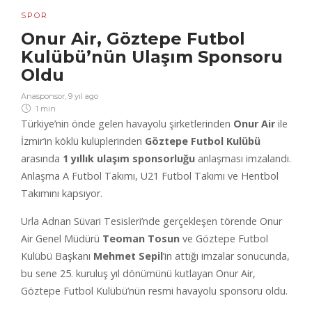
SPOR
Onur Air, Göztepe Futbol
Kulübü’nün Ulaşım Sponsoru
Oldu
Anasponsor
,
9 yıl ago
1 min
Türkiye’nin önde gelen havayolu şirketlerinden
Onur Air
ile
İzmir’in köklü kulüplerinden
Göztepe Futbol Kulübü
arasında
1 yıllık ulaşım sponsorluğu
anlaşması imzalandı.
Anlaşma A Futbol Takımı, U21 Futbol Takımı ve Hentbol
Takımını kapsıyor.
Urla Adnan Süvari Tesisleri’nde gerçekleşen törende Onur
Air Genel Müdürü
Teoman Tosun
ve Göztepe Futbol
Kulübü Başkanı
Mehmet Sepil
’in attığı imzalar sonucunda,
bu sene 25. kuruluş yıl dönümünü kutlayan Onur Air,
Göztepe Futbol Kulübü’nün resmi havayolu sponsoru oldu.