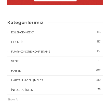
Kategorilerimiz
83
EĞLENCE-MEDYA
117
ETKINLIK
151
FUAR-KONGRE-KONFERANS
141
GENEL
477
HABER
519
HAFTANIN GELIŞMELERI
36
İNFOGRAFIKLER
Show All