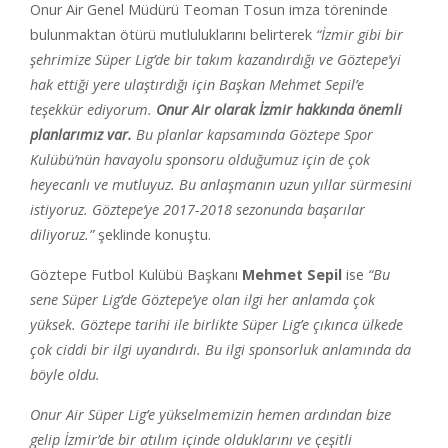
Onur Air Genel Müdürü Teoman Tosun imza töreninde
bulunmaktan ötürü mutluluklarını belirterek
“İzmir gibi bir
şehrimize Süper Lig’de bir takım kazandırdığı ve Göztepe’yi
hak ettiği yere ulaştırdığı için Başkan Mehmet Sepil’e
teşekkür ediyorum.
Onur Air olarak İzmir hakkında önemli
planlarımız var.
Bu planlar kapsamında Göztepe Spor
Kulübü’nün havayolu sponsoru olduğumuz için de çok
heyecanlı ve mutluyuz. Bu anlaşmanın uzun yıllar sürmesini
istiyoruz. Göztepe’ye 2017-2018 sezonunda başarılar
diliyoruz.”
şeklinde konuştu.
Göztepe Futbol Kulübü Başkanı
Mehmet Sepil
ise
“Bu
sene Süper Lig’de Göztepe’ye olan ilgi her anlamda çok
yüksek. Göztepe tarihi ile birlikte Süper Lig’e çıkınca ülkede
çok ciddi bir ilgi uyandırdı. Bu ilgi sponsorluk anlamında da
böyle oldu.
Onur Air Süper Lig’e yükselmemizin hemen ardından bize
gelip İzmir’de bir atılım içinde olduklarını ve çeşitli