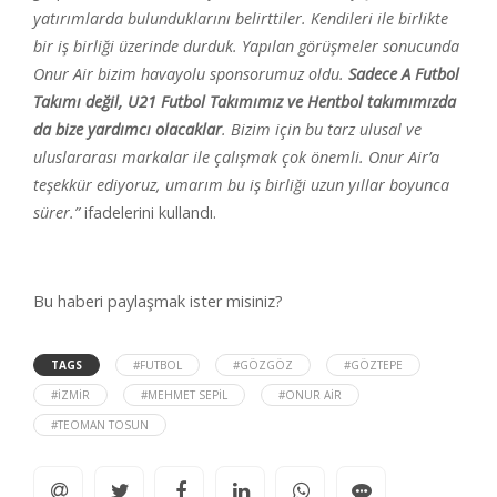
yatırımlarda bulunduklarını belirttiler. Kendileri ile birlikte
bir iş birliği üzerinde durduk. Yapılan görüşmeler sonucunda
Onur Air bizim havayolu sponsorumuz oldu.
Sadece A Futbol
Takımı değil, U21 Futbol Takımımız ve Hentbol takımımızda
da bize yardımcı olacaklar
. Bizim için bu tarz ulusal ve
uluslararası markalar ile çalışmak çok önemli. Onur Air’a
teşekkür ediyoruz, umarım bu iş birliği uzun yıllar boyunca
sürer.”
ifadelerini kullandı.
Bu haberi paylaşmak ister misiniz?
TAGS
#FUTBOL
#GÖZGÖZ
#GÖZTEPE
#IZMIR
#MEHMET SEPIL
#ONUR AIR
#TEOMAN TOSUN