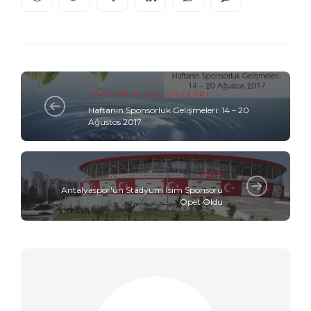
HAFTANIN GELIŞMELERI
Haftanın Sponsorluk Gelişmeleri: 14 – 20
Ağustos 2017
SPOR
Antalyaspor'un Stadyum İsim Sponsoru
Opet Oldu