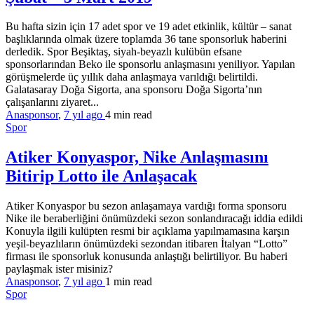
Bu hafta sizin için 17 adet spor ve 19 adet etkinlik, kültür – sanat
başlıklarında olmak üzere toplamda 36 tane sponsorluk haberini
derledik. Spor Beşiktaş, siyah-beyazlı kulübün efsane
sponsorlarından Beko ile sponsorlu anlaşmasını yeniliyor. Yapılan
görüşmelerde üç yıllık daha anlaşmaya varıldığı belirtildi.
Galatasaray Doğa Sigorta, ana sponsoru Doğa Sigorta’nın
çalışanlarını ziyaret...
Anasponsor
,
7 yıl ago
4 min
read
Spor
Atiker Konyaspor, Nike Anlaşmasını
Bitirip Lotto ile Anlaşacak
Atiker Konyaspor bu sezon anlaşamaya vardığı forma sponsoru
Nike ile beraberliğini önümüzdeki sezon sonlandıracağı iddia edildi
Konuyla ilgili kulüpten resmi bir açıklama yapılmamasına karşın
yeşil-beyazlıların önümüzdeki sezondan itibaren İtalyan “Lotto”
firması ile sponsorluk konusunda anlaştığı belirtiliyor. Bu haberi
paylaşmak ister misiniz?
Anasponsor
,
7 yıl ago
1 min
read
Spor