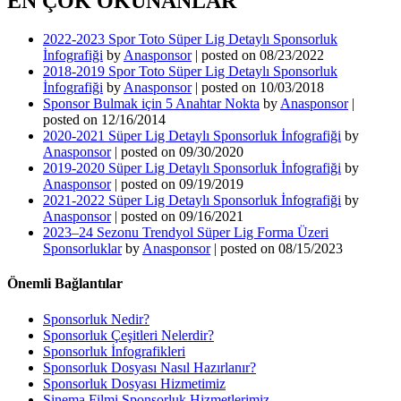
EN ÇOK OKUNANLAR
2022-2023 Spor Toto Süper Lig Detaylı Sponsorluk
İnfografiği
by
Anasponsor
|
posted on 08/23/2022
2018-2019 Spor Toto Süper Lig Detaylı Sponsorluk
İnfografiği
by
Anasponsor
|
posted on 10/03/2018
Sponsor Bulmak için 5 Anahtar Nokta
by
Anasponsor
|
posted on 12/16/2014
2020-2021 Süper Lig Detaylı Sponsorluk İnfografiği
by
Anasponsor
|
posted on 09/30/2020
2019-2020 Süper Lig Detaylı Sponsorluk İnfografiği
by
Anasponsor
|
posted on 09/19/2019
2021-2022 Süper Lig Detaylı Sponsorluk İnfografiği
by
Anasponsor
|
posted on 09/16/2021
2023–24 Sezonu Trendyol Süper Lig Forma Üzeri
Sponsorluklar
by
Anasponsor
|
posted on 08/15/2023
Önemli Bağlantılar
Sponsorluk Nedir?
Sponsorluk Çeşitleri Nelerdir?
Sponsorluk İnfografikleri
Sponsorluk Dosyası Nasıl Hazırlanır?
Sponsorluk Dosyası Hizmetimiz
Sinema Filmi Sponsorluk Hizmetlerimiz