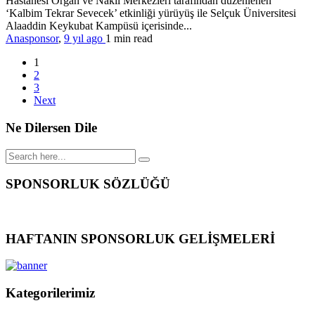
Hastanesi Organ ve Nakil Merkezleri tarafından düzenlenen
‘Kalbim Tekrar Sevecek’ etkinliği yürüyüş ile Selçuk Üniversitesi
Alaaddin Keykubat Kampüsü içerisinde...
Anasponsor
,
9 yıl ago
1 min
read
1
2
3
Next
Ne Dilersen Dile
SPONSORLUK SÖZLÜĞÜ
HAFTANIN SPONSORLUK GELİŞMELERİ
Kategorilerimiz