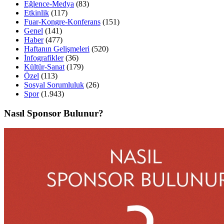
Eğlence-Medya
(83)
Etkinlik
(117)
Fuar-Kongre-Konferans
(151)
Genel
(141)
Haber
(477)
Haftanın Gelişmeleri
(520)
İnfografikler
(36)
Kültür-Sanat
(179)
Özel
(113)
Sosyal Sorumluluk
(26)
Spor
(1.943)
Nasıl Sponsor Bulunur?