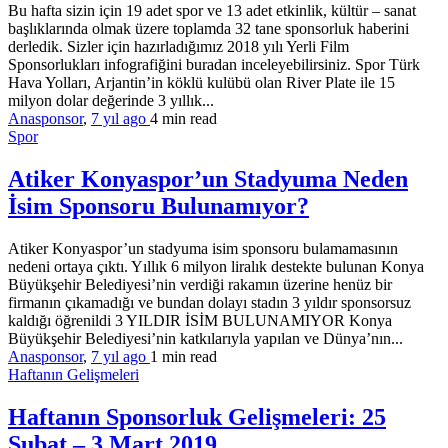
Bu hafta sizin için 19 adet spor ve 13 adet etkinlik, kültür – sanat
başlıklarında olmak üzere toplamda 32 tane sponsorluk haberini
derledik. Sizler için hazırladığımız 2018 yılı Yerli Film
Sponsorlukları infografiğini buradan inceleyebilirsiniz. Spor Türk
Hava Yolları, Arjantin’in köklü kulübü olan River Plate ile 15
milyon dolar değerinde 3 yıllık...
Anasponsor
,
7 yıl ago
4 min
read
Spor
Atiker Konyaspor’un Stadyuma Neden
İsim Sponsoru Bulunamıyor?
Atiker Konyaspor’un stadyuma isim sponsoru bulamamasının
nedeni ortaya çıktı. Yıllık 6 milyon liralık destekte bulunan Konya
Büyükşehir Belediyesi’nin verdiği rakamın üzerine henüz bir
firmanın çıkamadığı ve bundan dolayı stadın 3 yıldır sponsorsuz
kaldığı öğrenildi 3 YILDIR İSİM BULUNAMIYOR Konya
Büyükşehir Belediyesi’nin katkılarıyla yapılan ve Dünya’nın...
Anasponsor
,
7 yıl ago
1 min
read
Haftanın Gelişmeleri
Haftanın Sponsorluk Gelişmeleri: 25
Şubat – 3 Mart 2019