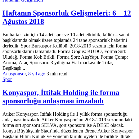
Haftanın Sponsorluk Gelişmeleri: 6 – 12
Ağustos 2018
Bu hafta sizin için 14 adet spor ve 10 adet etkinlik, kültür – sanat
başlıklarında olmak üzere toplamda 24 tane sponsorluk haberini
derledik. Spor Bursaspor Kulübü, 2018-2019 sezonu için forma
sponsorluklarını tamamladı. Forma Göğüs: BUDO, Forma Sırt:
Uludağ, Forma Kol: Erikli, Forma Şort: AtışYapı, Forma Çorap:
Aroma, Araç Sponsoru: 3 yıllığına Fiat markası ile Tofaş
Beşiktaşlı...
Anasponsor
,
8 yıl ago
3 min
read
Spor
Konyaspor, İttifak Holding ile forma
sponsorluğu anlaşması imzaladı
Atiker Konyaspor, İttifak Holding ile 1 yıllık forma sponsorluğu
anlaşması imzaladı. Atiker Konyaspor’un 2018-2019 sezonundaki
forma sırt sponsoru SELVA, şort sponsoru ise ADESE olacak.
Konya Büyükşehir Stadı’nda düzenlenen törene Atiker Konyaspor
Başkanı Hilmi Kulluk ve yönetim kurulu üyeleri ile birlikte İttifak