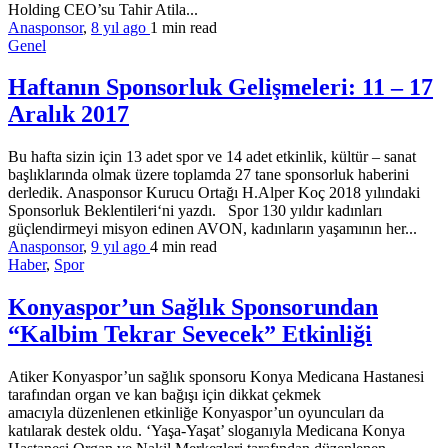
Holding CEO’su Tahir Atila...
Anasponsor
,
8 yıl ago
1 min
read
Genel
Haftanın Sponsorluk Gelişmeleri: 11 – 17
Aralık 2017
Bu hafta sizin için 13 adet spor ve 14 adet etkinlik, kültür – sanat
başlıklarında olmak üzere toplamda 27 tane sponsorluk haberini
derledik. Anasponsor Kurucu Ortağı H.Alper Koç 2018 yılındaki
Sponsorluk Beklentileri‘ni yazdı. Spor 130 yıldır kadınları
güçlendirmeyi misyon edinen AVON, kadınların yaşamının her...
Anasponsor
,
9 yıl ago
4 min
read
Haber
,
Spor
Konyaspor’un Sağlık Sponsorundan
“Kalbim Tekrar Sevecek” Etkinliği
Atiker Konyaspor’un sağlık sponsoru Konya Medicana Hastanesi
tarafından organ ve kan bağışı için dikkat çekmek
amacıyla düzenlenen etkinliğe Konyaspor’un oyuncuları da
katılarak destek oldu. ‘Yaşa-Yaşat’ sloganıyla Medicana Konya