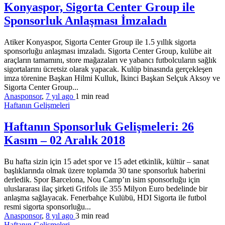
Konyaspor, Sigorta Center Group ile
Sponsorluk Anlaşması İmzaladı
Atiker Konyaspor, Sigorta Center Group ile 1.5 yıllık sigorta
sponsorluğu anlaşması imzaladı. Sigorta Center Group, kulübe ait
araçların tamamını, store mağazaları ve yabancı futbolcuların sağlık
sigortalarını ücretsiz olarak yapacak. Kulüp binasında gerçekleşen
imza törenine Başkan Hilmi Kulluk, İkinci Başkan Selçuk Aksoy ve
Sigorta Center Group...
Anasponsor
,
7 yıl ago
1 min
read
Haftanın Gelişmeleri
Haftanın Sponsorluk Gelişmeleri: 26
Kasım – 02 Aralık 2018
Bu hafta sizin için 15 adet spor ve 15 adet etkinlik, kültür – sanat
başlıklarında olmak üzere toplamda 30 tane sponsorluk haberini
derledik. Spor Barcelona, Nou Camp’ın isim sponsorluğu için
uluslararası ilaç şirketi Grifols ile 355 Milyon Euro bedelinde bir
anlaşma sağlayacak. Fenerbahçe Kulübü, HDI Sigorta ile futbol
resmi sigorta sponsorluğu...
Anasponsor
,
8 yıl ago
3 min
read
Haftanın Gelişmeleri