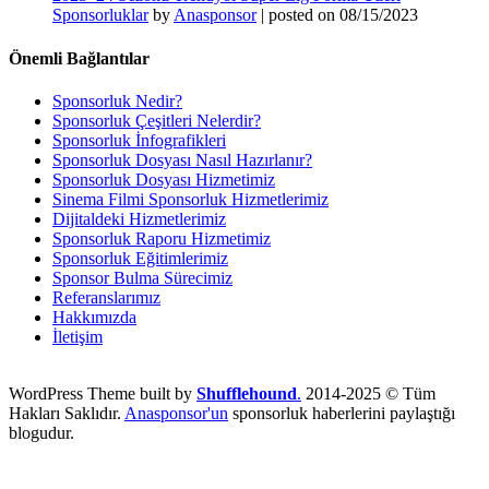
Sponsorluklar
by
Anasponsor
|
posted on 08/15/2023
Önemli Bağlantılar
Sponsorluk Nedir?
Sponsorluk Çeşitleri Nelerdir?
Sponsorluk İnfografikleri
Sponsorluk Dosyası Nasıl Hazırlanır?
Sponsorluk Dosyası Hizmetimiz
Sinema Filmi Sponsorluk Hizmetlerimiz
Dijitaldeki Hizmetlerimiz
Sponsorluk Raporu Hizmetimiz
Sponsorluk Eğitimlerimiz
Sponsor Bulma Sürecimiz
Referanslarımız
Hakkımızda
İletişim
WordPress Theme built by
Shufflehound
.
2014-2025 © Tüm
Hakları Saklıdır.
Anasponsor'un
sponsorluk haberlerini paylaştığı
blogudur.