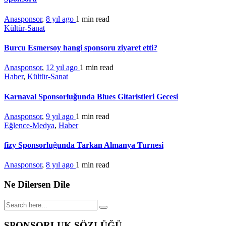
Anasponsor
,
8 yıl ago
1 min
read
Kültür-Sanat
Burcu Esmersoy hangi sponsoru ziyaret etti?
Anasponsor
,
12 yıl ago
1 min
read
Haber
,
Kültür-Sanat
Karnaval Sponsorluğunda Blues Gitaristleri Gecesi
Anasponsor
,
9 yıl ago
1 min
read
Eğlence-Medya
,
Haber
fizy Sponsorluğunda Tarkan Almanya Turnesi
Anasponsor
,
8 yıl ago
1 min
read
Ne Dilersen Dile
SPONSORLUK SÖZLÜĞÜ