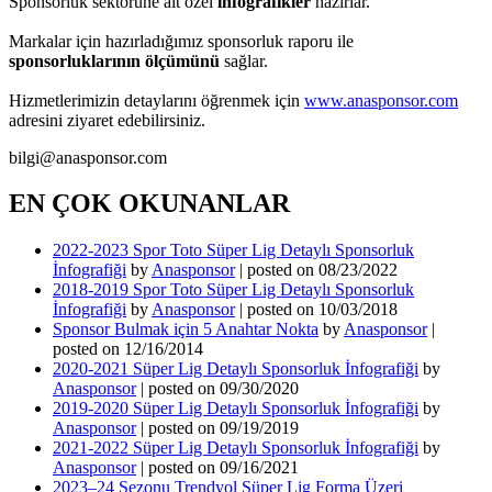
Sponsorluk sektörüne ait özel
infografikler
hazırlar.
Markalar için hazırladığımız sponsorluk raporu ile
sponsorluklarının ölçümünü
sağlar.
Hizmetlerimizin detaylarını öğrenmek için
www.anasponsor.com
adresini ziyaret edebilirsiniz.
bilgi@anasponsor.com
EN ÇOK OKUNANLAR
2022-2023 Spor Toto Süper Lig Detaylı Sponsorluk
İnfografiği
by
Anasponsor
|
posted on 08/23/2022
2018-2019 Spor Toto Süper Lig Detaylı Sponsorluk
İnfografiği
by
Anasponsor
|
posted on 10/03/2018
Sponsor Bulmak için 5 Anahtar Nokta
by
Anasponsor
|
posted on 12/16/2014
2020-2021 Süper Lig Detaylı Sponsorluk İnfografiği
by
Anasponsor
|
posted on 09/30/2020
2019-2020 Süper Lig Detaylı Sponsorluk İnfografiği
by
Anasponsor
|
posted on 09/19/2019
2021-2022 Süper Lig Detaylı Sponsorluk İnfografiği
by
Anasponsor
|
posted on 09/16/2021
2023–24 Sezonu Trendyol Süper Lig Forma Üzeri