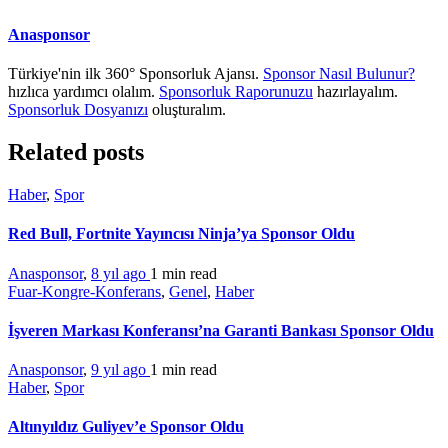
Anasponsor
Türkiye'nin ilk 360° Sponsorluk Ajansı.
Sponsor Nasıl Bulunur?
hızlıca yardımcı olalım.
Sponsorluk Raporunuzu
hazırlayalım.
Sponsorluk Dosyanızı
oluşturalım.
Related posts
Haber
,
Spor
Red Bull, Fortnite Yayıncısı Ninja’ya Sponsor Oldu
Anasponsor
,
8 yıl ago
1 min
read
Fuar-Kongre-Konferans
,
Genel
,
Haber
İşveren Markası Konferansı’na Garanti Bankası Sponsor Oldu
Anasponsor
,
9 yıl ago
1 min
read
Haber
,
Spor
Altınyıldız Guliyev’e Sponsor Oldu