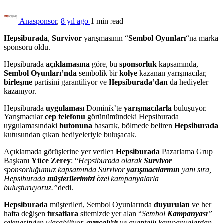
Anasponsor
,
8 yıl ago
1 min
read
Hepsiburada
,
Survivor
yarışmasının “
Sembol Oyunları
“na marka
sponsoru oldu.
Hepsiburada
açıklamasına
göre, bu
sponsorluk
kapsamında,
Sembol Oyunları’nda
sembolik bir
kolye
kazanan yarışmacılar,
birleşme
partisini garantiliyor ve
Hepsiburada’dan
da hediyeler
kazanıyor.
Hepsiburada
uygulaması
Dominik’te
yarışmacılarla
buluşuyor.
Yarışmacılar
cep telefonu
görünümündeki Hepsiburada
uygulamasındaki
butonuna
basarak, bölmede beliren
Hepsiburada
kutusundan çıkan hediyeleriyle buluşacak.
Açıklamada görüşlerine yer verilen
Hepsiburada
Pazarlama Grup
Başkanı
Yüce Zerey
: “
Hepsiburada olarak
Survivor
sponsorluğumuz kapsamında Survivor
yarışmacılarının
yanı sıra,
Hepsiburada
müşterilerimizi
özel kampanyalarla
buluşturuyoruz.”
dedi.
Hepsiburada
müşterileri, Sembol Oyunlarında
duyurulan
ve her
hafta değişen
fırsatlara
sitemizde yer alan “
Sembol
Kampanyası
”
sekmesinden ulaşabiliyor,
ayrıcalıklı
ve avantajlı kampanyalardan