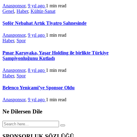
Anasponsor
,
9 yıl ago
1 min
read
Genel
,
Haber
,
Kültür-Sanat
Şoför Nebahat Artık Tiyatro Sahnesinde
Anasponsor
,
9 yıl ago
1 min
read
Haber
,
Spor
Pınar Karşıyaka, Yaşar Holding ile birlikte Türkiye
Şampiyonluğunu Kutladı
Anasponsor
,
8 yıl ago
1 min
read
Haber
,
Spor
Belenco Yenicami’ye Sponsor Oldu
Anasponsor
,
9 yıl ago
1 min
read
Ne Dilersen Dile
SPONSORLUK SÖZLÜĞÜ