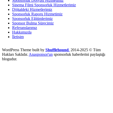
Sponsorluk Dosyası Hizmetimiz
Sinema Filmi Sponsorluk Hizmetlerimiz
Dijitaldeki Hizmetlerimiz
Sponsorluk Raporu Hizmetimiz
Sponsorluk Eğitimlerimiz
Sponsor Bulma Sürecimiz
Referanslarımız
Hakkımızda
İletişim
WordPress Theme built by
Shufflehound
.
2014-2025 © Tüm
Hakları Saklıdır.
Anasponsor'un
sponsorluk haberlerini paylaştığı
blogudur.