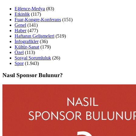
Eğlence-Medya
(83)
Etkinlik
(117)
Fuar-Kongre-Konferans
(151)
Genel
(141)
Haber
(477)
Haftanın Gelişmeleri
(519)
İnfografikler
(36)
Kültür-Sanat
(179)
Özel
(113)
Sosyal Sorumluluk
(26)
Spor
(1.943)
Nasıl Sponsor Bulunur?