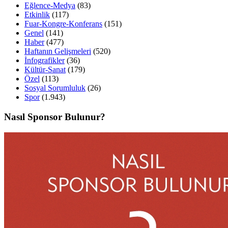
Eğlence-Medya
(83)
Etkinlik
(117)
Fuar-Kongre-Konferans
(151)
Genel
(141)
Haber
(477)
Haftanın Gelişmeleri
(520)
İnfografikler
(36)
Kültür-Sanat
(179)
Özel
(113)
Sosyal Sorumluluk
(26)
Spor
(1.943)
Nasıl Sponsor Bulunur?