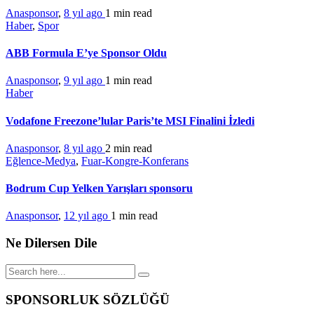
Anasponsor
,
8 yıl ago
1 min
read
Haber
,
Spor
ABB Formula E’ye Sponsor Oldu
Anasponsor
,
9 yıl ago
1 min
read
Haber
Vodafone Freezone’lular Paris’te MSI Finalini İzledi
Anasponsor
,
8 yıl ago
2 min
read
Eğlence-Medya
,
Fuar-Kongre-Konferans
Bodrum Cup Yelken Yarışları sponsoru
Anasponsor
,
12 yıl ago
1 min
read
Ne Dilersen Dile
SPONSORLUK SÖZLÜĞÜ