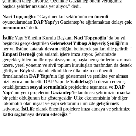
şehrinden talep alıyoruz. Özellikle Gaziantep önem verdiğimiz
başlıca şehirler arasında yer alıyor.” dedi.
Naci Topçuoğlu
: “Gayrimenkul sektörünün
en önemli
oyuncularından
DAP Yapı
’yı Gaziantep’te ağırlamaktan dolayı
çok
memnunuz
” dedi.
İstlife
Yapı Yönetim Kurulu Başkanı
Naci Topçuoğlu
’ da bu yıl
beşincisi gerçekleştirilen
Geleneksel Yılbaşı Alışveriş Şenliği
’nin
her yıl üstüne katarak
devam
ettiğini belirterek şunları dile getirdi: “
Empati Derneği
çok anlamlı işlere imza atıyor. Şehrimizde
gerçekleştirilen bu tür organizasyonlar, başta hemşehrilerimiz olmak
üzere, yerel yönetim ve sivil toplum kuruluşları tarafından da destek
görüyor. Böylesi anlamlı etkinliklere ülkemizin en önemli
firmalarından
DAP Yapı’
nın ilgi göstermesi ve şenlikte yer alması
bizi ayrıca mutlu etti. DAP Yapı ile
Validebağ
’da devam eden iş
ortaklığımızın
sosyal sorumluluk
projelerine taşınması ve
DAP
Yapı
’nın yeni projelerini
Gaziantep’
te tanıtması şehrimizin
marka
bir şehir olduğunun bir göstergesidir. Ülke ekonomisinin bir diğer
lokomotifi olan inşaat ve yapı sektörünü ilimizde
geliştirmek
istiyoruz.
İstLife
olarak önemli projelere imza atmaya ve şehrimize
katkı
sağlamaya
devam edeceğiz
.”