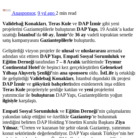
Anasponsor
,
9 yıl ago
2 min
read
Validebağ Konakları
,
Teras Kule
ve
DAP İzmir
gibi yeni
projelerini Gazianteplilerle buluşturan
DAP Yapı
, 19 Aralık’a kadar
uzattığı
İstanbul
’da
60 ay
,
İzmir’
de
36 ay
vadeli topraktan senetle
satış kampanyasını
Gazianteplilerle
buluşturdu.
Geliştirdiği vizyon projeler ile
ulusal
ve
uluslararası
arenada
adından söz ettiren
DAP Yapı
,
Empati Sosyal Sorumluluk ve
Eğitim Derneği
tarafından
7 – 8 Aralık
tarihlerinde
Teymur
Continental Hotel
’de beşinci kez gerçekleştirilen
Geleneksel
Yılbaşı Alışveriş Şenliği’
nin
ana sponsoru
oldu.
İstLife
iş ortaklığı
ile geliştirdiği
Validebağ Konakları
, İstanbul dışındaki ilk projesi
DAP İzmir
ve
gökyüzü bahçeleri
nden esinlenerek inşa edilen
Teras Kule
projeleriyle şenliğe katılan ve
yeni
projelerini
yatırımcılar ile
buluşturan
DAP Yapı, Gazianteplilerin yoğun
ilgisiyle
karşılaştı.
Empati Sosyal Sorumluluk
ve
Eğitim Derneği
’nin çalışmalarını
yakından takip ettiğini ve özellikle
Gaziantep
’te bulunmak
istediğini belirten DAP Holding Yönetim Kurulu Başkanı
Ziya
Yılmaz
; “Üreten ve kazanan bir şehir olarak Gaziantep, yatırımını
konut sektöründe değerlendiriyor. DAP Yapı olarak Türkiye’nin her