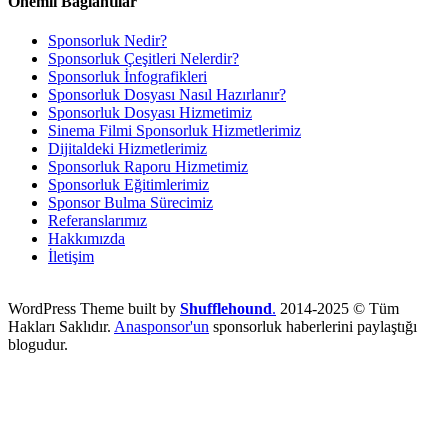
Önemli Bağlantılar
Sponsorluk Nedir?
Sponsorluk Çeşitleri Nelerdir?
Sponsorluk İnfografikleri
Sponsorluk Dosyası Nasıl Hazırlanır?
Sponsorluk Dosyası Hizmetimiz
Sinema Filmi Sponsorluk Hizmetlerimiz
Dijitaldeki Hizmetlerimiz
Sponsorluk Raporu Hizmetimiz
Sponsorluk Eğitimlerimiz
Sponsor Bulma Sürecimiz
Referanslarımız
Hakkımızda
İletişim
WordPress Theme built by
Shufflehound
.
2014-2025 © Tüm
Hakları Saklıdır.
Anasponsor'un
sponsorluk haberlerini paylaştığı
blogudur.