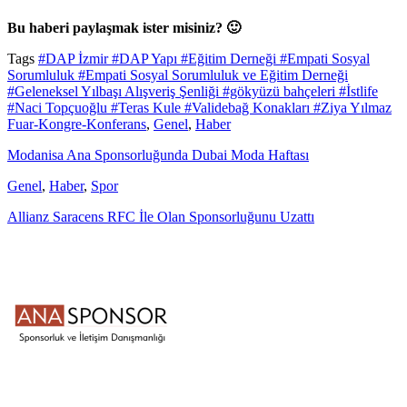
Bu haberi paylaşmak ister misiniz? 🙂
Tags
#DAP İzmir
#DAP Yapı
#Eğitim Derneği
#Empati Sosyal
Sorumluluk
#Empati Sosyal Sorumluluk ve Eğitim Derneği
#Geleneksel Yılbaşı Alışveriş Şenliği
#gökyüzü bahçeleri
#İstlife
#Naci Topçuoğlu
#Teras Kule
#Validebağ Konakları
#Ziya Yılmaz
Fuar-Kongre-Konferans
,
Genel
,
Haber
Modanisa Ana Sponsorluğunda Dubai Moda Haftası
Genel
,
Haber
,
Spor
Allianz Saracens RFC İle Olan Sponsorluğunu Uzattı