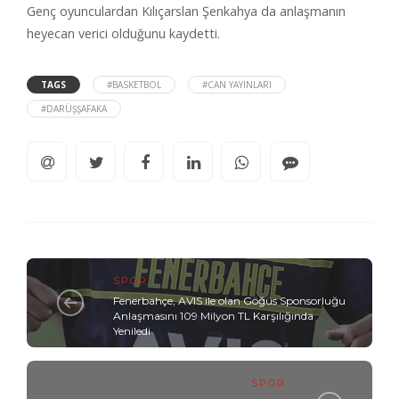
Genç oyunculardan Kılıçarslan Şenkahya da anlaşmanın
heyecan verici olduğunu kaydetti.
TAGS
#BASKETBOL
#CAN YAYINLARI
#DARÜŞŞAFAKA
SPOR
Fenerbahçe, AVIS ile olan Göğüs Sponsorluğu
Anlaşmasını 109 Milyon TL Karşılığında
Yeniledi
SPOR