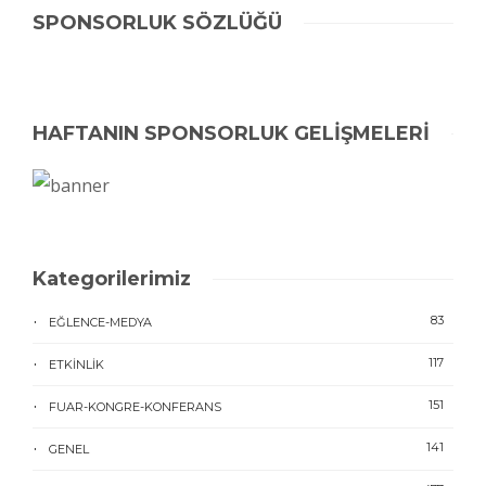
SPONSORLUK SÖZLÜĞÜ
HAFTANIN SPONSORLUK GELİŞMELERİ
Kategorilerimiz
83
EĞLENCE-MEDYA
117
ETKINLIK
151
FUAR-KONGRE-KONFERANS
141
GENEL