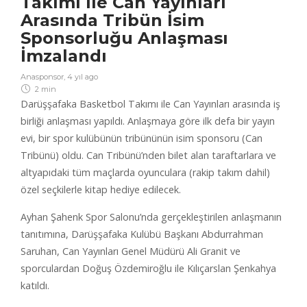
Takımı ile Can Yayınları
Arasında Tribün İsim
Sponsorluğu Anlaşması
İmzalandı
Anasponsor
,
4 yıl ago
2 min
Darüşşafaka Basketbol Takımı ile Can Yayınları arasında iş
birliği anlaşması yapıldı. Anlaşmaya göre ilk defa bir yayın
evi, bir spor kulübünün tribününün isim sponsoru (Can
Tribünü) oldu. Can Tribünü’nden bilet alan taraftarlara ve
altyapıdaki tüm maçlarda oyunculara (rakip takım dahil)
özel seçkilerle kitap hediye edilecek.
Ayhan Şahenk Spor Salonu’nda gerçekleştirilen anlaşmanın
tanıtımına, Darüşşafaka Kulübü Başkanı Abdurrahman
Saruhan, Can Yayınları Genel Müdürü Ali Granit ve
sporculardan Doğuş Özdemiroğlu ile Kılıçarslan Şenkahya
katıldı.