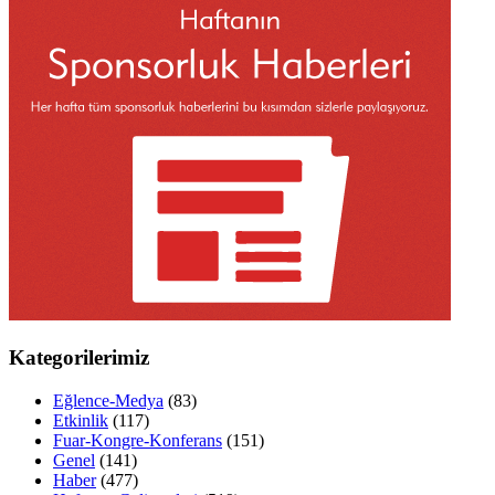
Kategorilerimiz
Eğlence-Medya
(83)
Etkinlik
(117)
Fuar-Kongre-Konferans
(151)
Genel
(141)
Haber
(477)