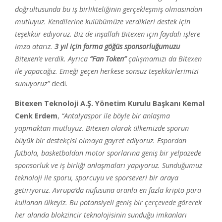
doğrultusunda bu iş birlikteliğinin gerçekleşmiş olmasından
mutluyuz. Kendilerine kulübümüze verdikleri destek için
teşekkür ediyoruz. Biz de inşallah Bitexen için faydalı işlere
imza atarız.
3 yıl için forma göğüs sponsorluğumuzu
Bitexen’e verdik. Ayrıca
“Fan Token”
çalışmamızı da Bitexen
ile yapacağız. Emeği geçen herkese sonsuz teşekkürlerimizi
sunuyoruz”
dedi.
Bitexen Teknoloji A.Ş. Yönetim Kurulu Başkanı Kemal
Cenk Erdem
,
“Antalyaspor ile böyle bir anlaşma
yapmaktan mutluyuz. Bitexen olarak ülkemizde sporun
büyük bir destekçisi olmaya gayret ediyoruz. Espordan
futbola, basketboldan motor sporlarına geniş bir yelpazede
sponsorluk ve iş birliği anlaşmaları yapıyoruz. Sunduğumuz
teknoloji ile sporu, sporcuyu ve sporseveri bir araya
getiriyoruz. Avrupa’da nüfusuna oranla en fazla kripto para
kullanan ülkeyiz. Bu potansiyeli geniş bir çerçevede görerek
her alanda blokzincir teknolojisinin sunduğu imkanları