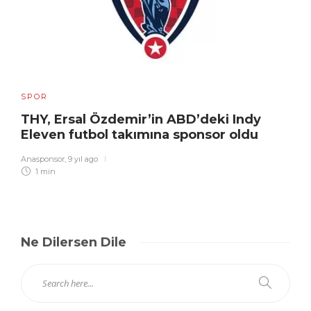
SPOR
THY, Ersal Özdemir’in ABD’deki Indy
Eleven futbol takımına sponsor oldu
Anasponsor
,
9 yıl ago
1 min
Ne Dilersen Dile