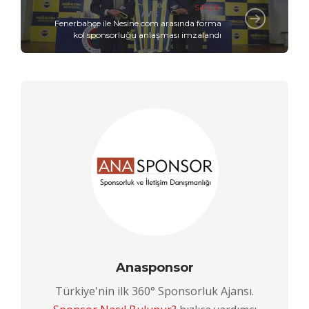
SPOR
Fenerbahçe ile Nesine.com arasında forma
kol sponsorluğu anlaşması imzalandı
Anasponsor
Türkiye'nin ilk 360° Sponsorluk Ajansı.