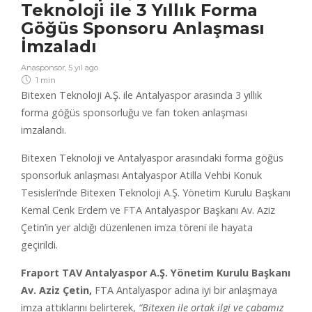
Teknoloji ile 3 Yıllık Forma
Göğüs Sponsoru Anlaşması
İmzaladı
Anasponsor
,
5 yıl ago
1 min
Bitexen Teknoloji A.Ş. ile Antalyaspor arasında 3 yıllık
forma göğüs sponsorluğu ve fan token anlaşması
imzalandı.
Bitexen Teknoloji ve Antalyaspor arasındaki forma göğüs
sponsorluk anlaşması Antalyaspor Atilla Vehbi Konuk
Tesisleri’nde Bitexen Teknoloji A.Ş. Yönetim Kurulu Başkanı
Kemal Cenk Erdem ve FTA Antalyaspor Başkanı Av. Aziz
Çetin’in yer aldığı düzenlenen imza töreni ile hayata
geçirildi.
Fraport TAV Antalyaspor A.Ş. Yönetim Kurulu Başkanı
Av. Aziz Çetin,
FTA Antalyaspor adına iyi bir anlaşmaya
imza attıklarını belirterek,
“Bitexen ile ortak ilgi ve çabamız