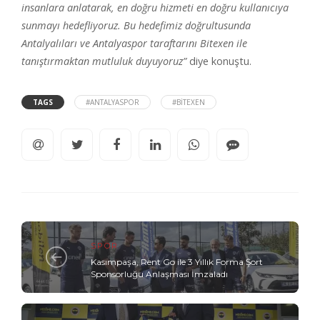
insanlara anlatarak, en doğru hizmeti en doğru kullanıcıya
sunmayı hedefliyoruz. Bu hedefimiz doğrultusunda
Antalyalıları ve Antalyaspor taraftarını Bitexen ile
tanıştırmaktan mutluluk duyuyoruz”
diye konuştu.
TAGS
#ANTALYASPOR
#BITEXEN
SPOR
Kasımpaşa, Rent Go ile 3 Yıllık Forma Şort
Sponsorluğu Anlaşması İmzaladı