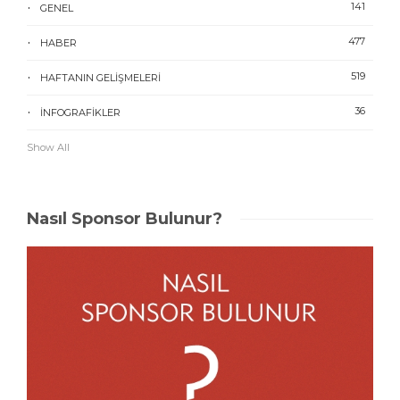
141
GENEL
477
HABER
519
HAFTANIN GELIŞMELERI
36
İNFOGRAFIKLER
Show All
Nasıl Sponsor Bulunur?