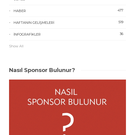
477
HABER
519
HAFTANIN GELIŞMELERI
36
İNFOGRAFIKLER
Show All
Nasıl Sponsor Bulunur?