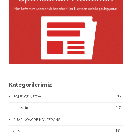
Kategorilerimiz
83
EĞLENCE-MEDYA
117
ETKINLIK
151
FUAR-KONGRE-KONFERANS
141
GENEL