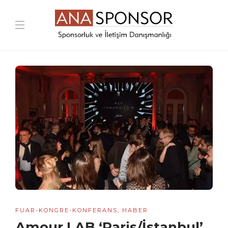
FUAR-KONGRE-KONFERANS
,
HABER
Amour LAB ‘Paris/İstanbul’