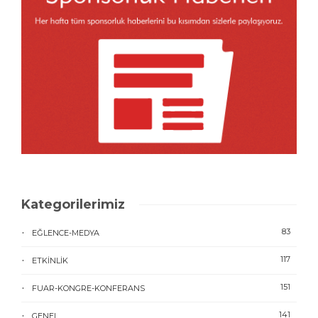
Kategorilerimiz
83
EĞLENCE-MEDYA
117
ETKINLIK
151
FUAR-KONGRE-KONFERANS
141
GENEL