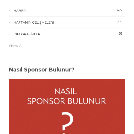
477
HABER
519
HAFTANIN GELIŞMELERI
36
İNFOGRAFIKLER
Show All
Nasıl Sponsor Bulunur?