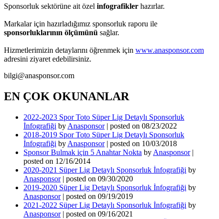
Sponsorluk sektörüne ait özel
infografikler
hazırlar.
Markalar için hazırladığımız sponsorluk raporu ile
sponsorluklarının ölçümünü
sağlar.
Hizmetlerimizin detaylarını öğrenmek için
www.anasponsor.com
adresini ziyaret edebilirsiniz.
bilgi@anasponsor.com
EN ÇOK OKUNANLAR
2022-2023 Spor Toto Süper Lig Detaylı Sponsorluk
İnfografiği
by
Anasponsor
|
posted on 08/23/2022
2018-2019 Spor Toto Süper Lig Detaylı Sponsorluk
İnfografiği
by
Anasponsor
|
posted on 10/03/2018
Sponsor Bulmak için 5 Anahtar Nokta
by
Anasponsor
|
posted on 12/16/2014
2020-2021 Süper Lig Detaylı Sponsorluk İnfografiği
by
Anasponsor
|
posted on 09/30/2020
2019-2020 Süper Lig Detaylı Sponsorluk İnfografiği
by
Anasponsor
|
posted on 09/19/2019
2021-2022 Süper Lig Detaylı Sponsorluk İnfografiği
by
Anasponsor
|
posted on 09/16/2021