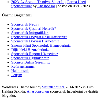
2023–24 Sezonu Trendyol Süper Lig Forma Üzeri
Sponsorluklar
by
Anasponsor
|
posted on 08/15/2023
Önemli Bağlantılar
Sponsorluk Nedir?
Sponsorluk Çeşitleri Nelerdir?
Sponsorluk İnfografikleri
Sponsorluk Dosyası Nasıl Hazırlanır?
Sponsorluk Dosyası Hizmetimiz
Sinema Filmi Sponsorluk Hizmetlerimiz
Dijitaldeki Hizmetlerimiz
Sponsorluk Raporu Hizmetimiz
Sponsorluk Eğitimlerimiz
Sponsor Bulma Sürecimiz
Referanslarımız
Hakkımızda
İletişim
WordPress Theme built by
Shufflehound
.
2014-2025 © Tüm
Hakları Saklıdır.
Anasponsor'un
sponsorluk haberlerini paylaştığı
blogudur.