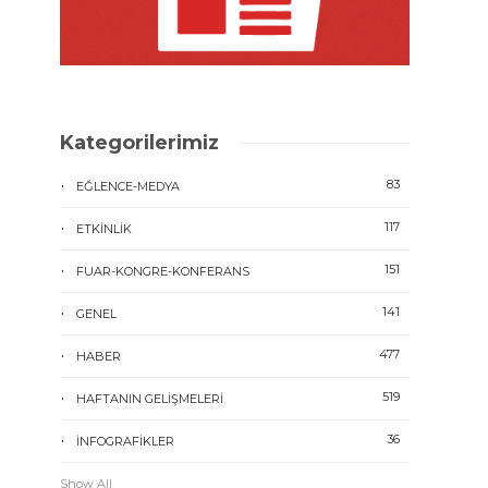
Kategorilerimiz
83
EĞLENCE-MEDYA
117
ETKINLIK
151
FUAR-KONGRE-KONFERANS
141
GENEL
477
HABER
519
HAFTANIN GELIŞMELERI
36
İNFOGRAFIKLER
Show All