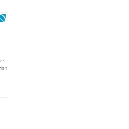
cek
ndan