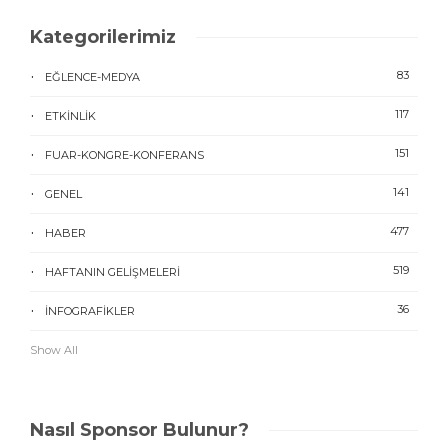
Kategorilerimiz
83
EĞLENCE-MEDYA
117
ETKINLIK
151
FUAR-KONGRE-KONFERANS
141
GENEL
477
HABER
519
HAFTANIN GELIŞMELERI
36
İNFOGRAFIKLER
Show All
Nasıl Sponsor Bulunur?