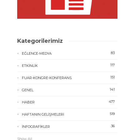
Kategorilerimiz
83
EĞLENCE-MEDYA
117
ETKINLIK
151
FUAR-KONGRE-KONFERANS
141
GENEL
477
HABER
519
HAFTANIN GELIŞMELERI
36
İNFOGRAFIKLER
Show All