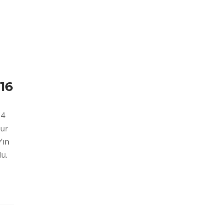
016
24
our
’ın
u.