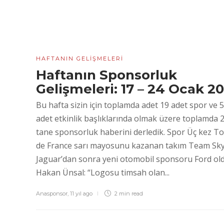
HAFTANIN GELIŞMELERI
Haftanın Sponsorluk
Gelişmeleri: 17 – 24 Ocak 2
Bu hafta sizin için toplamda adet 19 adet spor ve 5
adet etkinlik başlıklarında olmak üzere toplamda 
tane sponsorluk haberini derledik. Spor Üç kez T
de France sarı mayosunu kazanan takım Team Sky
Jaguar’dan sonra yeni otomobil sponsoru Ford old
Hakan Ünsal: “Logosu timsah olan...
Anasponsor
,
11 yıl ago
2 min
read