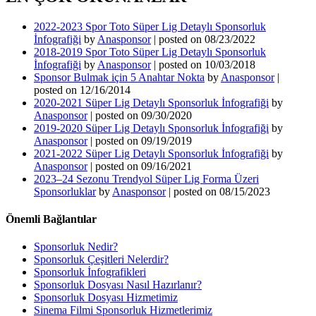
2022-2023 Spor Toto Süper Lig Detaylı Sponsorluk
İnfografiği
by
Anasponsor
|
posted on 08/23/2022
2018-2019 Spor Toto Süper Lig Detaylı Sponsorluk
İnfografiği
by
Anasponsor
|
posted on 10/03/2018
Sponsor Bulmak için 5 Anahtar Nokta
by
Anasponsor
|
posted on 12/16/2014
2020-2021 Süper Lig Detaylı Sponsorluk İnfografiği
by
Anasponsor
|
posted on 09/30/2020
2019-2020 Süper Lig Detaylı Sponsorluk İnfografiği
by
Anasponsor
|
posted on 09/19/2019
2021-2022 Süper Lig Detaylı Sponsorluk İnfografiği
by
Anasponsor
|
posted on 09/16/2021
2023–24 Sezonu Trendyol Süper Lig Forma Üzeri
Sponsorluklar
by
Anasponsor
|
posted on 08/15/2023
Önemli Bağlantılar
Sponsorluk Nedir?
Sponsorluk Çeşitleri Nelerdir?
Sponsorluk İnfografikleri
Sponsorluk Dosyası Nasıl Hazırlanır?
Sponsorluk Dosyası Hizmetimiz
Sinema Filmi Sponsorluk Hizmetlerimiz