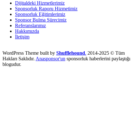
Dijitaldeki Hizmetlerimiz
Sponsorluk Raporu Hizmetimiz
Sponsorluk Eğitimlerimiz
Sponsor Bulma Sürecimiz
Referanslarımız
Hakkımızda
İletişim
WordPress Theme built by
Shufflehound
.
2014-2025 © Tüm
Hakları Saklıdır.
Anasponsor'un
sponsorluk haberlerini paylaştığı
blogudur.