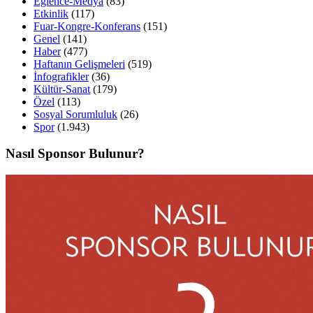
Eğlence-Medya
(83)
Etkinlik
(117)
Fuar-Kongre-Konferans
(151)
Genel
(141)
Haber
(477)
Haftanın Gelişmeleri
(519)
İnfografikler
(36)
Kültür-Sanat
(179)
Özel
(113)
Sosyal Sorumluluk
(26)
Spor
(1.943)
Nasıl Sponsor Bulunur?