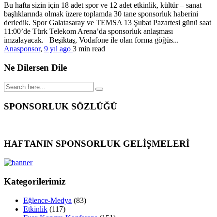
Bu hafta sizin için 18 adet spor ve 12 adet etkinlik, kültür – sanat
başlıklarında olmak üzere toplamda 30 tane sponsorluk haberini
derledik. Spor Galatasaray ve TEMSA 13 Şubat Pazartesi günü saat
11:00’de Türk Telekom Arena’da sponsorluk anlaşması
imzalayacak. Beşiktaş, Vodafone ile olan forma göğüs...
Anasponsor
,
9 yıl ago
3 min
read
Ne Dilersen Dile
SPONSORLUK SÖZLÜĞÜ
HAFTANIN SPONSORLUK GELİŞMELERİ
Kategorilerimiz
Eğlence-Medya
(83)
Etkinlik
(117)