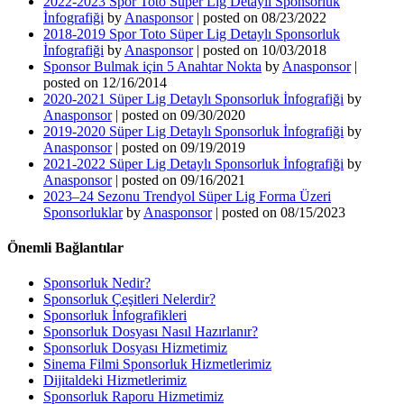
2022-2023 Spor Toto Süper Lig Detaylı Sponsorluk
İnfografiği
by
Anasponsor
|
posted on 08/23/2022
2018-2019 Spor Toto Süper Lig Detaylı Sponsorluk
İnfografiği
by
Anasponsor
|
posted on 10/03/2018
Sponsor Bulmak için 5 Anahtar Nokta
by
Anasponsor
|
posted on 12/16/2014
2020-2021 Süper Lig Detaylı Sponsorluk İnfografiği
by
Anasponsor
|
posted on 09/30/2020
2019-2020 Süper Lig Detaylı Sponsorluk İnfografiği
by
Anasponsor
|
posted on 09/19/2019
2021-2022 Süper Lig Detaylı Sponsorluk İnfografiği
by
Anasponsor
|
posted on 09/16/2021
2023–24 Sezonu Trendyol Süper Lig Forma Üzeri
Sponsorluklar
by
Anasponsor
|
posted on 08/15/2023
Önemli Bağlantılar
Sponsorluk Nedir?
Sponsorluk Çeşitleri Nelerdir?
Sponsorluk İnfografikleri
Sponsorluk Dosyası Nasıl Hazırlanır?
Sponsorluk Dosyası Hizmetimiz
Sinema Filmi Sponsorluk Hizmetlerimiz
Dijitaldeki Hizmetlerimiz
Sponsorluk Raporu Hizmetimiz