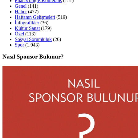
Fuar-Kongre-Konferans
(151)
Genel
(141)
Haber
(477)
Haftanın Gelişmeleri
(519)
İnfografikler
(36)
Kültür-Sanat
(179)
Özel
(113)
Sosyal Sorumluluk
(26)
Spor
(1.943)
Nasıl Sponsor Bulunur?