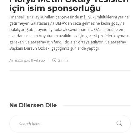
için isim sponsorluğu
Finansal Fair Play kuralları çerçevesinde mâli yükümlülüklerini yerine
getirmeyen Galatasaray’a UEFA’dan ceza gelmesine kesin gözüyle
bakılıyor. Şubat ayında yapılacak savunmada, UEFA’nın önüne en
azından cezanın boyutunun azaltılması için geçerli projeler koyması
gereken Galatasaray için farklı iddialar ortaya atılıyor. Galatasaray
Başkanı Dursun Özbek, geçtiğimiz günlerde yaptığı...
Anasponsor
,
11 yıl ago
2 min
Ne Dilersen Dile