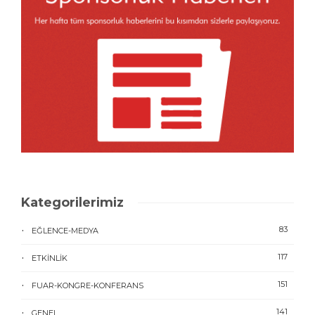
Kategorilerimiz
83
EĞLENCE-MEDYA
117
ETKINLIK
151
FUAR-KONGRE-KONFERANS
141
GENEL