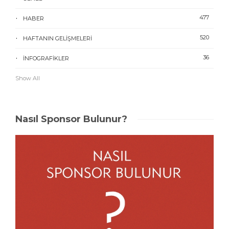
477
HABER
520
HAFTANIN GELIŞMELERI
36
İNFOGRAFIKLER
Show All
Nasıl Sponsor Bulunur?