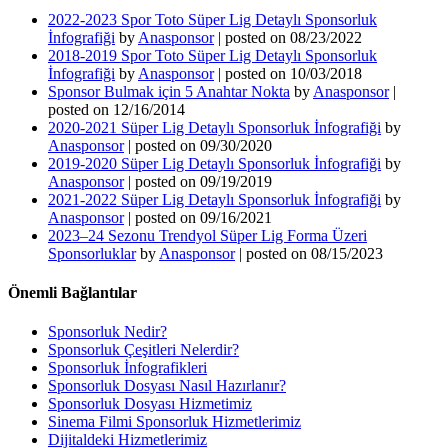
2022-2023 Spor Toto Süper Lig Detaylı Sponsorluk
İnfografiği
by
Anasponsor
|
posted on 08/23/2022
2018-2019 Spor Toto Süper Lig Detaylı Sponsorluk
İnfografiği
by
Anasponsor
|
posted on 10/03/2018
Sponsor Bulmak için 5 Anahtar Nokta
by
Anasponsor
|
posted on 12/16/2014
2020-2021 Süper Lig Detaylı Sponsorluk İnfografiği
by
Anasponsor
|
posted on 09/30/2020
2019-2020 Süper Lig Detaylı Sponsorluk İnfografiği
by
Anasponsor
|
posted on 09/19/2019
2021-2022 Süper Lig Detaylı Sponsorluk İnfografiği
by
Anasponsor
|
posted on 09/16/2021
2023–24 Sezonu Trendyol Süper Lig Forma Üzeri
Sponsorluklar
by
Anasponsor
|
posted on 08/15/2023
Önemli Bağlantılar
Sponsorluk Nedir?
Sponsorluk Çeşitleri Nelerdir?
Sponsorluk İnfografikleri
Sponsorluk Dosyası Nasıl Hazırlanır?
Sponsorluk Dosyası Hizmetimiz
Sinema Filmi Sponsorluk Hizmetlerimiz
Dijitaldeki Hizmetlerimiz