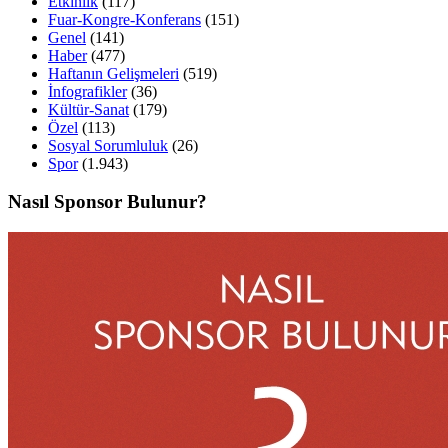
Etkinlik
(117)
Fuar-Kongre-Konferans
(151)
Genel
(141)
Haber
(477)
Haftanın Gelişmeleri
(519)
İnfografikler
(36)
Kültür-Sanat
(179)
Özel
(113)
Sosyal Sorumluluk
(26)
Spor
(1.943)
Nasıl Sponsor Bulunur?