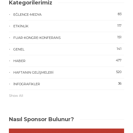
Kategorilerimiz
83
EĞLENCE-MEDYA
117
ETKINLIK
151
FUAR-KONGRE-KONFERANS
141
GENEL
477
HABER
520
HAFTANIN GELIŞMELERI
36
İNFOGRAFIKLER
Show All
Nasıl Sponsor Bulunur?