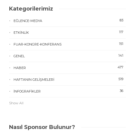
Kategorilerimiz
83
EĞLENCE-MEDYA
117
ETKINLIK
151
FUAR-KONGRE-KONFERANS
141
GENEL
477
HABER
519
HAFTANIN GELIŞMELERI
36
İNFOGRAFIKLER
Show All
Nasıl Sponsor Bulunur?