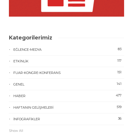
Kategorilerimiz
83
EĞLENCE-MEDYA
117
ETKINLIK
151
FUAR-KONGRE-KONFERANS
141
GENEL
477
HABER
519
HAFTANIN GELIŞMELERI
36
İNFOGRAFIKLER
Show All