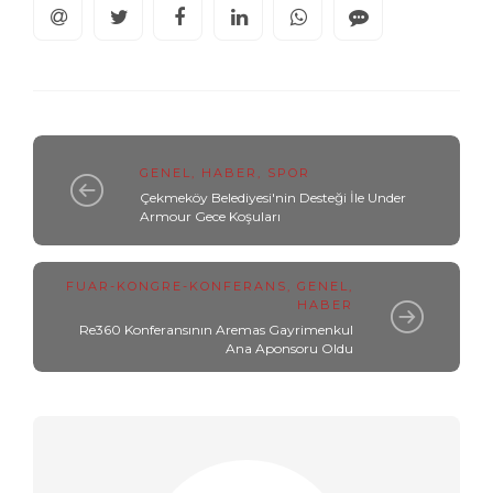
GENEL
,
HABER
,
SPOR
Çekmeköy Belediyesi'nin Desteği İle Under
Armour Gece Koşuları
FUAR-KONGRE-KONFERANS
,
GENEL
,
HABER
Re360 Konferansının Aremas Gayrimenkul
Ana Aponsoru Oldu