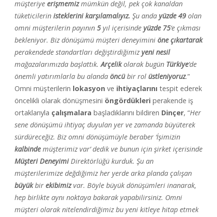
müşteriye
erişmemiz
mümkün değil, pek çok kanaldan
tüketicilerin
isteklerini
karşılamalıyız.
Şu anda
yüzde 49
olan
omni müşterilerin payının
5
yıl içerisinde
yüzde 75
‘e çıkması
bekleniyor. Biz dönüşümü müşteri deneyimini
öne çıkartarak
perakendede standartları değiştirdiğimiz
yeni nesil
mağazalarımızda başlattık.
Arçelik
olarak bugün
Türkiye
’de
önemli yatırımlarla bu alanda
öncü
bir rol
üstleniyoruz
.
”
Omni müşterilerin
lokasyon
ve
ihtiyaçlarını
tespit ederek
öncelikli olarak dönüşmesini
öngördükleri
perakende iş
ortaklarıyla
çalışmalara
başladıklarını bildiren
Dinçer
, “
Her
sene dönüşümü ihtiyaç duyulan yer ve zamanda büyüterek
sürdüreceğiz. Biz omni dönüşümüyle beraber ‘İşimizin
kalbinde
müşterimiz var’ dedik ve bunun için şirket içerisinde
Müşteri
Deneyimi
Direktörlüğü kurduk. Şu an
müşterilerimize değdiğimiz her yerde arka planda çalışan
büyük
bir
ekibimiz
var. Böyle büyük dönüşümleri inanarak,
hep birlikte aynı noktaya bakarak yapabilirsiniz. Omni
müşteri olarak nitelendirdiğimiz bu yeni kitleye hitap etmek