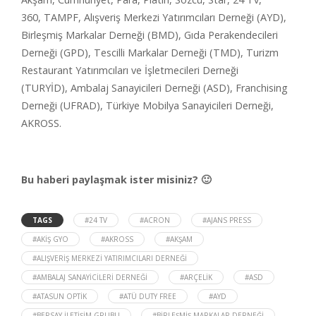
360, TAMPF, Alışveriş Merkezi Yatırımcıları Derneği (AYD),
Birleşmiş Markalar Derneği (BMD), Gıda Perakendecileri
Derneği (GPD), Tescilli Markalar Derneği (TMD), Turizm
Restaurant Yatırımcıları ve İşletmecileri Derneği
(TURYİD), Ambalaj Sanayicileri Derneği (ASD), Franchising
Derneği (UFRAD), Türkiye Mobilya Sanayicileri Derneği,
AKROSS.
Bu haberi paylaşmak ister misiniz? 🙂
TAGS
#24 TV
#ACRON
#AJANS PRESS
#AKIŞ GYO
#AKROSS
#AKŞAM
#ALIŞVERIŞ MERKEZI YATIRIMCILARI DERNEĞI
#AMBALAJ SANAYICILERI DERNEĞI
#ARÇELIK
#ASD
#ATASUN OPTIK
#ATÜ DUTY FREE
#AYD
#BERSAY İLETIŞIM GRUBU
#BIRLEŞMIŞ MARKALAR DERNEĞI