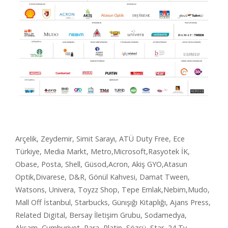
Arçelik, Zeydemir, Simit Sarayı, ATÜ Duty Free, Ece
Türkiye, Media Markt, Metro,Microsoft,Rasyotek İK,
Obase, Posta, Shell, Güsod,Acron, Akiş GYO,Atasun
Optik,Divarese, D&R, Gönül Kahvesi, Damat Tween,
Watsons, Univera, Toyzz Shop, Tepe Emlak,Nebim,Mudo,
Mall Off İstanbul, Starbucks, Günışığı Kitaplığı, Ajans Press,
Related Digital, Bersay İletişim Grubu, Sodamedya,
Akşam, Cumhuriyet, Para, Platin, Sözcü, Star, 24 Tv,