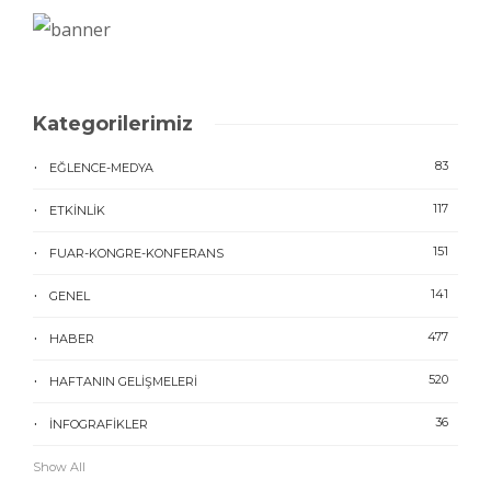
Kategorilerimiz
83
EĞLENCE-MEDYA
117
ETKINLIK
151
FUAR-KONGRE-KONFERANS
141
GENEL
477
HABER
520
HAFTANIN GELIŞMELERI
36
İNFOGRAFIKLER
Show All