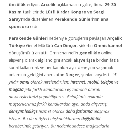
öncülük
ediyor.
Arçelik
açıklamasına göre, firma
29-30
Kasım
tarihlerinde
Lütfi Kırdar Kongre ve Sergi
Sarayı’
nda düzenlenen
Perakende Günleri
‘nin
ana
sponsoru
oldu.
Perakende Günleri
nedeniyle görüşlerini paylaşan
Arçelik
Türkiye
Genel Müdürü
Can Dinçer
, şirketin
Omnichannel
dönüşümünü anlattı. Omnichannel’in
genellikle
online
alışveriş olarak algılandığını ancak
alışverişte
birden fazla
kanal kullanmak ve her kanalda aynı deneyimi yaşamak
anlamına geldiğini anımsatan
Dinçer
, şunları kaydetti: “
5
yıldır
omni
olarak nitelendirilen;
internet
,
mobil
,
telefon
ve
mağaza
gibi farklı kanallardan eş zamanlı olarak
alışverişlerimizi yapabiliyoruz. Geldiğimiz noktada
müşterilerimiz farklı kanallardan aynı anda alışverişi
deneyimledikçe
hizmet olarak
daha fazlasına
ulaşmak
istiyor. Bu da müşteri alışkanlıklarının
değişimini
beraberinde getiriyor. Bu nedenle sadece mağazalarla