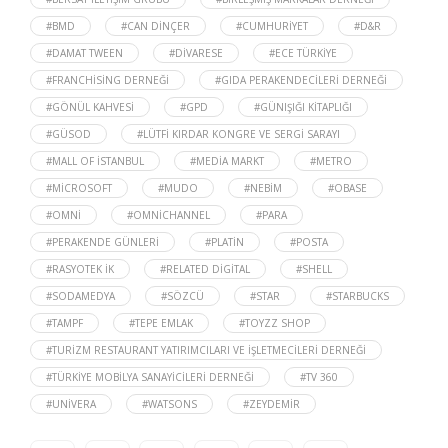
#BMD
#CAN DINÇER
#CUMHURIYET
#D&R
#DAMAT TWEEN
#DIVARESE
#ECE TÜRKIYE
#FRANCHISING DERNEĞI
#GIDA PERAKENDECILERI DERNEĞI
#GÖNÜL KAHVESI
#GPD
#GÜNIŞIĞI KITAPLIĞI
#GÜSOD
#LÜTFI KIRDAR KONGRE VE SERGI SARAYI
#MALL OF İSTANBUL
#MEDIA MARKT
#METRO
#MICROSOFT
#MUDO
#NEBIM
#OBASE
#OMNI
#OMNICHANNEL
#PARA
#PERAKENDE GÜNLERI
#PLATIN
#POSTA
#RASYOTEK İK
#RELATED DIGITAL
#SHELL
#SODAMEDYA
#SÖZCÜ
#STAR
#STARBUCKS
#TAMPF
#TEPE EMLAK
#TOYZZ SHOP
#TURIZM RESTAURANT YATIRIMCILARI VE İŞLETMECILERI DERNEĞI
#TÜRKIYE MOBILYA SANAYICILERI DERNEĞI
#TV 360
#UNIVERA
#WATSONS
#ZEYDEMIR