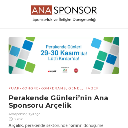
FUAR-KONGRE-KONFERANS
,
GENEL
,
HABER
Perakende Günleri’nin Ana
Sponsoru Arçelik
Anasponsor
,
9 yıl ago
2 min
Arçelik
, perakende sektöründe “
omni
” dönüşüme